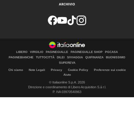
ARCHIVIO
LIBERO
VIRGILIO
PAGINEGIALLE
PAGINEGIALLE SHOP
PGCASA
PAGINEBIANCHE
TUTTOCITTÀ
DILEI
SIVIAGGIA
QUIFINANZA
BUONISSIMO
SUPEREVA
Chi siamo
Note Legali
Privacy
Cookie Policy
Preferenze sui cookie
Aiuto
© Italiaonline S.p.A. 2026
Direzione e coordinamento di Libero Acquisition S.á r.l.
P. IVA 03970540963