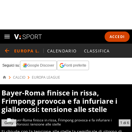
ACCEDI
EUROPA L.
CALENDARIO
CLASSIFICA
Seguici su:
Google Discover
Fonti preferite
CALCIO
EUROPA LEAGUE
Bayer-Roma finisce in rissa,
Frimpong provoca e fa infuriare i
giallorossi: tensione alle stelle
Getty
1
di
6
Si chiude con la tensione alle stelle la semifinale di ritorno di