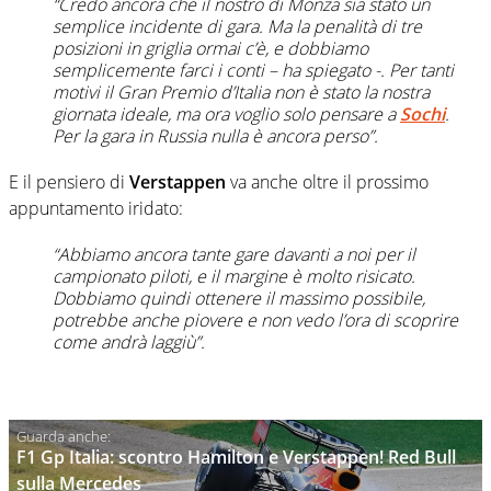
“Credo ancora che il nostro di Monza sia stato un
semplice incidente di gara. Ma la penalità di tre
posizioni in griglia ormai c’è, e dobbiamo
semplicemente farci i conti – ha spiegato -. Per tanti
motivi il Gran Premio d’Italia non è stato la nostra
giornata ideale, ma ora voglio solo pensare a
Sochi
.
Per la gara in Russia nulla è ancora perso”.
E il pensiero di
Verstappen
va anche oltre il prossimo
appuntamento iridato:
“Abbiamo ancora tante gare davanti a noi per il
campionato piloti, e il margine è molto risicato.
Dobbiamo quindi ottenere il massimo possibile,
potrebbe anche piovere e non vedo l’ora di scoprire
come andrà laggiù”.
F1 Gp Italia: scontro Hamilton e Verstappen! Red Bull
sulla Mercedes