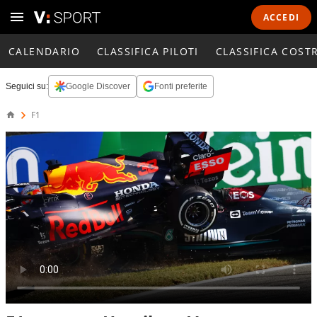
ACCEDI
CALENDARIO
CLASSIFICA PILOTI
CLASSIFICA COST
Seguici su:
Google Discover
Fonti preferite
F1