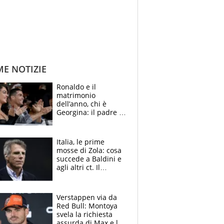
ME NOTIZIE
Ronaldo e il
matrimonio
dell’anno, chi è
Georgina: il padre in
galera, l’incontro da
Gucci e il boom
social
Italia, le prime
mosse di Zola: cosa
succede a Baldini e
agli altri ct. Il
Borussia tenta un
altro sgarbo agli
azzurri
Verstappen via da
Red Bull: Montoya
svela la richiesta
assurda di Max e lo