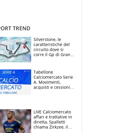
ORT TREND
Silverstone, le
caratteristiche del
circuito dove si
corre il Gp di Gran
Bretagna del
Motomondiale
Tabellone
Calciomercato Serie
A. Movimenti,
acquisti e cessioni:
estate 2026-27
LIVE Calciomercato
affari e trattative in
diretta, Spalletti
chiama Zirkzee, il
Milan valuta il