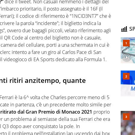
?”
dice il tweet. Non casuali nemmeno i dettagli del
l’imbarco prioritario, il posto assegnato è il 16F (il
Ferrari); il codice di riferimento è “1NCID3NT7” che è
ivere la parola “incidente”; il biglietto indica la
SP
s”, ovvero due bagagli piccoli, velato riferimento agli
l QR Code al centro del biglietto non è casuale,
camera del cellulare, porti a una schermata in cui è
clerc intento a fare un giro al Carlos Pace di San
 il videogioco di EA Sports dedicato alla Formula 1.
anti ritiri anzitempo, quante
 Ferrari è la 6^ volta che Charles percorre meno di 5
 toccate in partenza, c’è un precedente molto simile per
ti ritirato dal Gran Premio di Monaco 2021
proprio
per un problema al semiasse della sua Ferrari che era
l Q3 dopo aver conquistato la pole. In
rto il problema nell’installation lap uscendo dai box