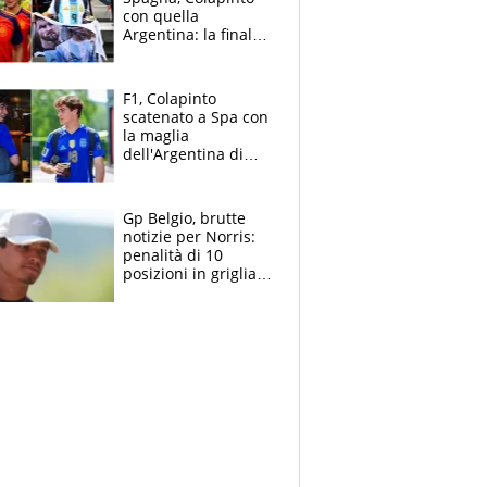
con quella
Argentina: la finale
Mondiale si gioca a
Spa e Alonso non
vede l'ora
F1, Colapinto
scatenato a Spa con
la maglia
dell'Argentina di
Messi punge la
Spagna: "Capiranno
le parolacce"
Gp Belgio, brutte
notizie per Norris:
penalità di 10
posizioni in griglia,
la scelta dolorosa
ma obbligata di
McLaren