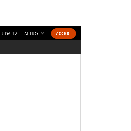
UIDA TV
ALTRO
ACCEDI
CALENDARI E CLASSIFICHE
ALTRI SPORT
MONDIALI 2026
OLIMPIADI
GOSSIP
LIFESTYLE