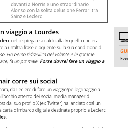
davanti a Norris e uno straordinario
Alonso con la solita delusione Ferrari tra
Sainz e Leclerc
un viaggio a Lourdes
clerc
nello spiegare a caldo alla tv quello che era
e a un’altra frase eloquente sulla sua condizione di
GUI
so. Ho perso l’idraulica del volante e le gomme
Even
iace, fa un po’ male.
Forse dovrei fare un viaggio a
nair corre sui social
mara, da Leclerc di fare un viaggio/pellegrinaggio a
ll’occhio attento dei social media manager di
t dal suo profilo X (ex Twitter) ha lanciato così un
na carta d’imbarco digitale destinata proprio a Leclerc
des
.