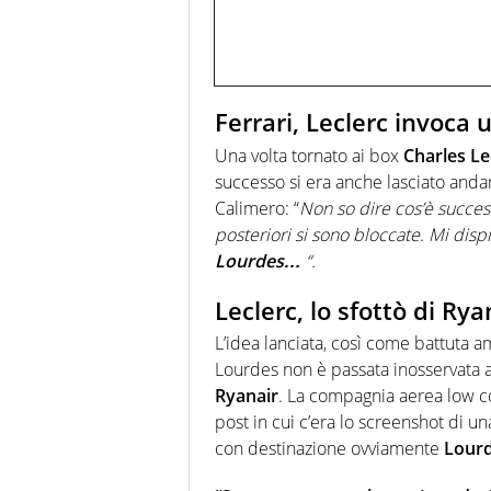
Ferrari, Leclerc invoca 
Una volta tornato ai box
Charles Le
successo si era anche lasciato andar
Calimero: “
Non so dire cos’è succes
posteriori si sono bloccate. Mi disp
Lourdes…
“.
Leclerc, lo sfottò di Rya
L’idea lanciata, così come battuta a
Lourdes non è passata inosservata a
Ryanair
. La compagnia aerea low cos
post in cui c’era lo screenshot di u
con destinazione ovviamente
Lour