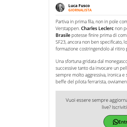
Luca Fusco
GIORNALISTA
Giornalista multimediale. Quan
spesso e volentieri finisce sul 
Partiva in prima fila, non in pole c
Verstappen.
Charles Leclerc
non po
Brasile
potesse finire prima di com
SF23, ancora non ben specificato, lo 
formazione costringendolo al ritiro 
Una sfortuna gridata dal monegasco 
successive tanto da invocare un pell
sempre molto aggressiva, ironica e s
beffe del pilota ferrarista, ovviame
Vuoi essere sempre aggiornat
live? Iscrivi
Ent