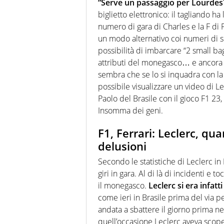
“Serve un passaggio per Lourdes
biglietto elettronico: il tagliando ha 
numero di gara di Charles e la F di 
un modo alternativo coi numeri di scr
possibilità di imbarcare “2 small bag
attributi del monegasco… e ancora i
sembra che se lo si inquadra con la 
possibile visualizzare un video di Le
Paolo del Brasile con il gioco F1 23,
Insomma dei geni.
F1, Ferrari: Leclerc, qu
delusioni
Secondo le statistiche di Leclerc in
giri in gara. Al di là di incidenti e
il monegasco.
Leclerc si era infat
come ieri in Brasile prima del via 
andata a sbattere il giorno prima ne
quell’occasione Leclerc aveva scope