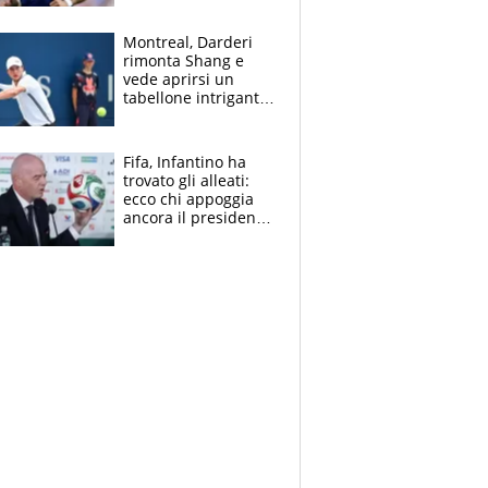
ritorno di Brahim
Diaz
Montreal, Darderi
rimonta Shang e
vede aprirsi un
tabellone intrigante:
"Penso solo a
Borges, ma sono
felice del mio livello"
Fifa, Infantino ha
trovato gli alleati:
ecco chi appoggia
ancora il presidente
che spera di essere
rieletto