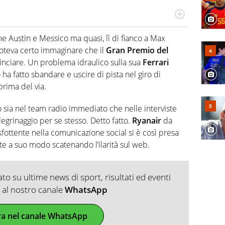
do si accendono i motori, lui sgasa, impenna, derapa. E
podio
ome Austin e Messico ma quasi, lì di fianco a Max
teva certo immaginare che il
Gran Premio del
inciare. Un problema idraulico sulla sua
Ferrari
ha fatto sbandare e uscire di pista nel giro di
prima del via.
sia nel team radio immediato che nelle interviste
egrinaggio per se stesso. Detto fatto.
Ryanair
da
fottente nella comunicazione social si è così presa
nte a suo modo scatenando l’ilarità sul web.
o su ultime news di sport, risultati ed eventi
ti al nostro canale
WhatsApp
ra nel canale WhatsApp