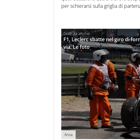
per schierarsi sulla griglia di parten
F1, Leclerc sbatte nel giro di for
via. Le foto
Ansa