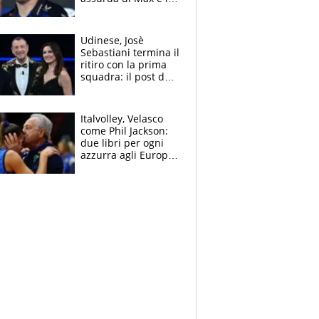
avverte: “Sicuro
Mercedes e
McLaren siano
Udinese, Josè
meglio?”
Sebastiani termina il
ritiro con la prima
squadra: il post del
figlio di Amadeus e
Sanremo sullo
sfondo
Italvolley, Velasco
come Phil Jackson:
due libri per ogni
azzurra agli Europei.
Quello per Sylla è
“geniale”