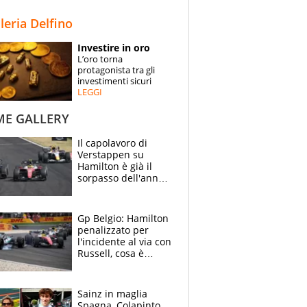
STORIE
lleria Delfino
SPECIALI
Investire in oro
L’oro torna
ESPERTI
protagonista tra gli
investimenti sicuri
LEGGI
CONTATTI
ME GALLERY
Il capolavoro di
Verstappen su
Hamilton è già il
sorpasso dell'anno:
che smacco Lewis,
come Abu Dhabi
2021
Gp Belgio: Hamilton
penalizzato per
l'incidente al via con
Russell, cosa è
successo. Mercedes
out, 5" a Lewis
Sainz in maglia
Spagna, Colapinto