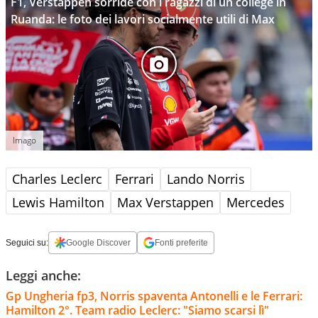
F1, Verstappen sorride con i ragazzi di un college in
Ruanda: le foto dei lavori socialmente utili di Max
Imago
Charles Leclerc
Ferrari
Lando Norris
Lewis Hamilton
Max Verstappen
Mercedes
Seguici su:
Google Discover
Fonti preferite
Leggi anche:
Gp Ungheria fp3, Norris spaventa Antonelli e le Ferrari:
Hamilton 2°. Team radio Leclerc: "Siamo scarsi lì"