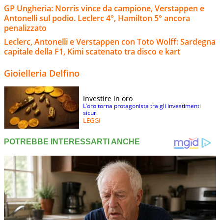
GP Ungheria: Norris vince da campione, Verstappen e
Antonelli sul podio. Leclerc 4°, Hamilton 5° ancora
penalizzato
Leclerc, Antonelli e Verstappen con Toto Wolff: Sardegna
capitale della F1, Kimi scatenato tra disco e kart
Gioielleria Delfino
Investire in oro
L’oro torna protagonista tra gli investimenti
sicuri
LEGGI