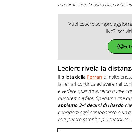
massimizzare il nostro pacchetto at
Vuoi essere sempre aggiornat
live? Iscrivi
Ent
Leclerc rivela la distan
Il
pilota della
Ferrari
è molto onesto
la Ferrari continua ad avere nei conf
e vedere quando avremo nuove comp
riusciremo a fare. Speriamo che que
abbiamo 3-4 decimi di ritardo
che
considera ogni componente e un gua
recuperare sarebbe più semplice
”.