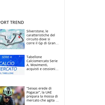
ORT TREND
Silverstone, le
caratteristiche del
circuito dove si
corre il Gp di Gran
Bretagna del
Motomondiale
Tabellone
Calciomercato Serie
A. Movimenti,
acquisti e cessioni:
estate 2026-27
“Seixas erede di
Pogacar”, la UAE
prepara la mossa di
mercato che agita la
Francia. Ciccone,