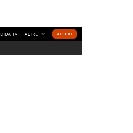
UIDA TV
ALTRO
ACCEDI
CALENDARI E CLASSIFICHE
ALTRI SPORT
MONDIALI 2026
OLIMPIADI
GOSSIP
LIFESTYLE