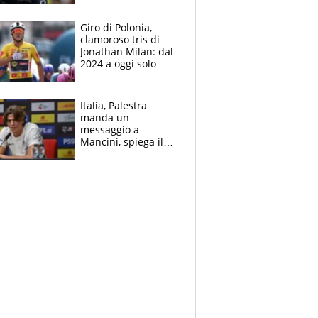
che beffa alla Vuelta
a Burgos
Giro di Polonia,
clamoroso tris di
Jonathan Milan: dal
2024 a oggi solo
Pogacar ha vinto più
di lui. Bene Romele
e Skerl
Italia, Palestra
manda un
messaggio a
Mancini, spiega il
motivo del no
all’Inter e lancia
l'alleanza con
Donnarumma