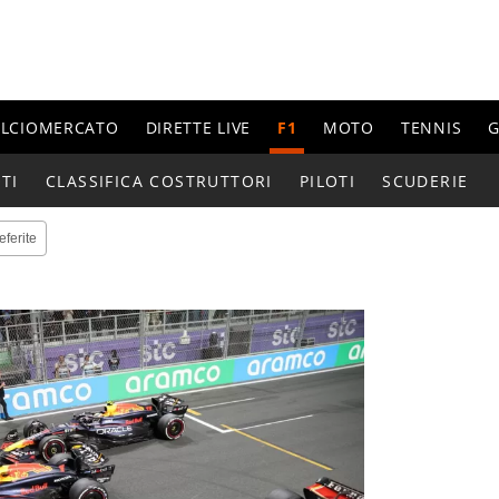
ALCIOMERCATO
DIRETTE LIVE
F1
MOTO
TENNIS
G
TI
CLASSIFICA COSTRUTTORI
PILOTI
SCUDERIE
eferite