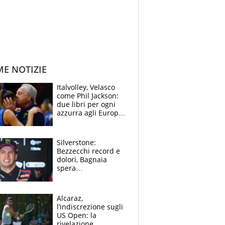
ME NOTIZIE
Italvolley, Velasco
come Phil Jackson:
due libri per ogni
azzurra agli Europei.
Quello per Sylla è
“geniale”
Silverstone:
Bezzecchi record e
dolori, Bagnaia
spera
nell'antidolorifico,
Marquez si tira fuori
e vota Aprilia
Alcaraz,
l’indiscrezione sugli
US Open: la
rivelazione