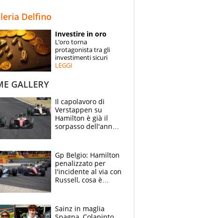
STORIE
lleria Delfino
SPECIALI
Investire in oro
L’oro torna
ESPERTI
protagonista tra gli
investimenti sicuri
LEGGI
CONTATTI
ME GALLERY
Il capolavoro di
Verstappen su
Hamilton è già il
sorpasso dell'anno:
che smacco Lewis,
come Abu Dhabi
2021
Gp Belgio: Hamilton
penalizzato per
l'incidente al via con
Russell, cosa è
successo. Mercedes
out, 5" a Lewis
Sainz in maglia
Spagna, Colapinto