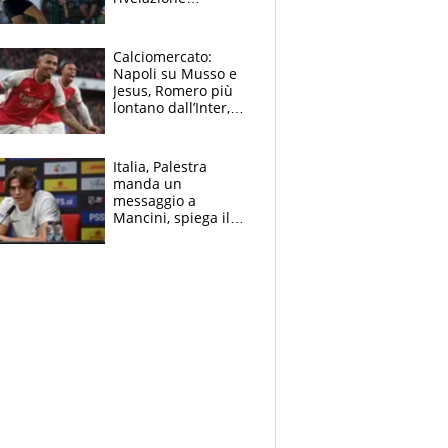
dell’amico
giornalista e il piano
B. Rune verso la
Calciomercato:
rinuncia
Napoli su Musso e
Jesus, Romero più
lontano dall’Inter,
delirio Mastantuono,
Juve su Trubin. Il
tabellone
Italia, Palestra
manda un
messaggio a
Mancini, spiega il
motivo del no
all’Inter e lancia
l'alleanza con
Donnarumma