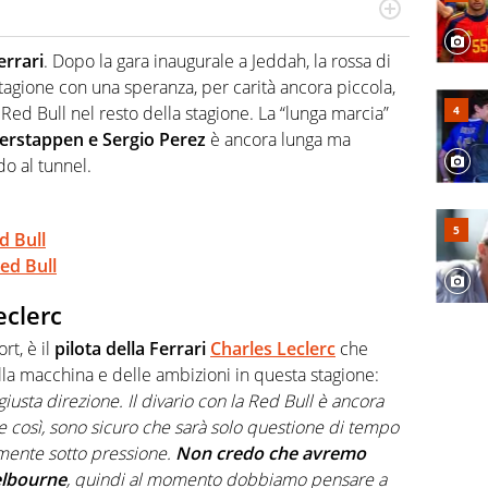
hanno segreti: basket, football, baseball e la capacità
ve altri non vedono granché
errari
. Dopo la gara inaugurale a Jeddah, la rossa di
 stagione con una speranza, per carità ancora piccola,
 Red Bull nel resto della stagione. La “lunga marcia”
erstappen e Sergio Perez
è ancora lunga ma
do al tunnel.
d Bull
ed Bull
eclerc
rt, è il
pilota della Ferrari
Charles Leclerc
che
lla macchina e delle ambizioni in questa stagione:
iusta direzione. Il divario con la Red Bull è ancora
e così, sono sicuro che sarà solo questione di tempo
mente sotto pressione.
Non credo che avremo
elbourne
, quindi al momento dobbiamo pensare a