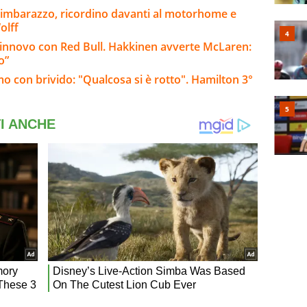
 imbarazzo, ricordino davanti al motorhome e
olff
rinnovo con Red Bull. Hakkinen avverte McLaren:
o”
mo con brivido: "Qualcosa si è rotto". Hamilton 3°