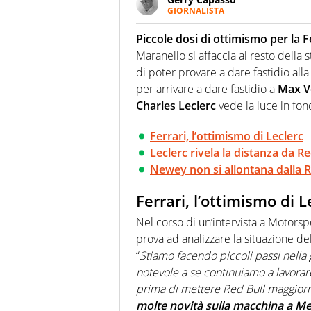
GIORNALISTA
Per lui gli sport americani non 
innata di trovare la notizia do
Piccole dosi di ottimismo per la F
Maranello si affaccia al resto della
di poter provare a dare fastidio alla
per arrivare a dare fastidio a
Max V
Charles Leclerc
vede la luce in fon
Ferrari, l’ottimismo di Leclerc
Leclerc rivela la distanza da Re
Newey non si allontana dalla R
Ferrari, l’ottimismo di L
Nel corso di un’intervista a Motorspo
prova ad analizzare la situazione de
“
Stiamo facendo piccoli passi nella g
notevole a se continuiamo a lavorar
prima di mettere Red Bull maggior
molte novità sulla macchina a M