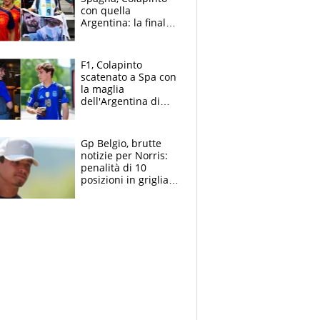
con quella
Argentina: la finale
Mondiale si gioca a
Spa e Alonso non
vede l'ora
F1, Colapinto
scatenato a Spa con
la maglia
dell'Argentina di
Messi punge la
Spagna: "Capiranno
le parolacce"
Gp Belgio, brutte
notizie per Norris:
penalità di 10
posizioni in griglia,
la scelta dolorosa
ma obbligata di
McLaren