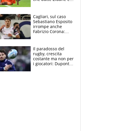
Ronaldo. Vinicius
rinnova: le cifre
Cagliari, sul caso
Sebastiano Esposito
irrompe anche
Fabrizio Corona:
“Ecco cosa è
successo, ho le
prove”
Il paradosso del
rugby, crescita
costante ma non per
i giocatori: Dupont
(il più pagato al
mondo) guadagna
solo 1,4 milioni
all'anno