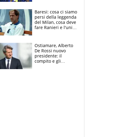
spalle di Pio
Esposito ma la
Baresi: cosa ci siamo
garanzia è Stankovic
persi della leggenda
del Milan, cosa deve
fare Ranieri e l'unico
neo di una carriera
immacolata
Ostiamare, Alberto
De Rossi nuovo
presidente: il
compito e gli
obiettivi ricevuti dal
figlio Daniele