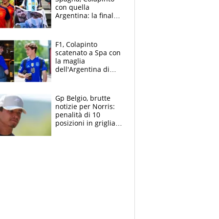
con quella
Argentina: la finale
Mondiale si gioca a
Spa e Alonso non
vede l'ora
F1, Colapinto
scatenato a Spa con
la maglia
dell'Argentina di
Messi punge la
Spagna: "Capiranno
le parolacce"
Gp Belgio, brutte
notizie per Norris:
penalità di 10
posizioni in griglia,
la scelta dolorosa
ma obbligata di
McLaren