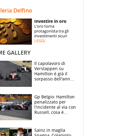
STORIE
lleria Delfino
SPECIALI
Investire in oro
L’oro torna
ESPERTI
protagonista tra gli
investimenti sicuri
LEGGI
CONTATTI
ME GALLERY
Il capolavoro di
Verstappen su
Hamilton è già il
sorpasso dell'anno:
che smacco Lewis,
come Abu Dhabi
2021
Gp Belgio: Hamilton
penalizzato per
l'incidente al via con
Russell, cosa è
successo. Mercedes
out, 5" a Lewis
Sainz in maglia
Spagna, Colapinto