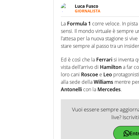
Luca Fusco
GIORNALISTA
Giornalista multimediale. Quan
spesso e volentieri finisce sul 
La
Formula 1
corre veloce. In pista e
sensi. Il mondo virtuale è sempre un
l’attesa per la nuova stagione si vive
stare sempre al passo tra un insider 
Ed è così che la
Ferrari
si inventa q
vista dell’arrivo di
Hamilton
a far c
loro cani
Roscoe
e
Leo
protagonisti
alla sede della
Williams
mentre per 
Antonelli
con la
Mercedes
.
Vuoi essere sempre aggiornat
live? Iscrivi
Ent