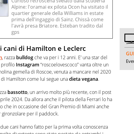
Curioso retroscena svelato dalla scuderia
Alpine: l'oramai ex pilota Ocon ha visitato il
quartier generale della Williams in estate
prima dell'ingaggio di Sainz. Chissà come
l'avrà presa Briatore. Esteban tradito dal
gps
 i cani di Hamilton e Leclerc
GUI
n
, razza
bulldog
che va per i 12 anni. E’ una star del
Even
 profilo
Instagram
“roscoelovescoco” vanta oltre un
gnolina gemella di Roscoe, venuta a mancare nel 2020
ne di Hamilton come lui segue una
dieta vegana
.
azza
bassotto
, un arrivo molto più recente, con il post
rile 2024. Da allora anche il pilota della Ferrari lo ha
nto che in occasione del Gran Premio di Miami anche
r gironzolare per il paddock.
i due cani hanno fatto per la prima volta conoscenza
molto divertente sono state postate da entrambi i