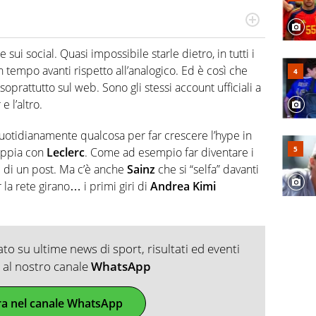
do si accendono i motori, lui sgasa, impenna, derapa. E
podio
 sui social. Quasi impossibile starle dietro, in tutti i
 tempo avanti rispetto all’analogico. Ed è così che
 soprattutto sul web. Sono gli stessi account ufficiali a
e l’altro.
uotidianamente qualcosa per far crescere l’hype in
oppia con
Leclerc
. Come ad esempio far diventare i
 di un post. Ma c’è anche
Sainz
che si “selfa” davanti
la rete girano… i primi giri di
Andrea Kimi
o su ultime news di sport, risultati ed eventi
ti al nostro canale
WhatsApp
ra nel canale WhatsApp