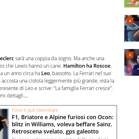
eclerc
sarà una coppia da sogno. Ma anche una
rles che Lewis hanno un cane.
Hamilton ha Roscoe
,
da un anno circa ha
Leo
, bassotto. La Ferrari nel suo
no accosta una ciotola leggermente più grande, vista la
presente di Leo e scrive: “La famiglia Ferrari cresce”.
imi dettagli…
Forse ti può interessare
F1, Briatore e Alpine furiosi con Ocon:
blitz in Williams, voleva beffare Sainz.
Retroscena svelato, gps galeotto