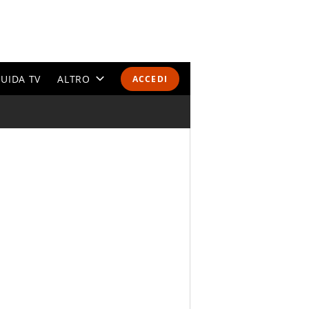
UIDA TV
ALTRO
ACCEDI
CALENDARI E CLASSIFICHE
ALTRI SPORT
MONDIALI 2026
OLIMPIADI
GOSSIP
LIFESTYLE