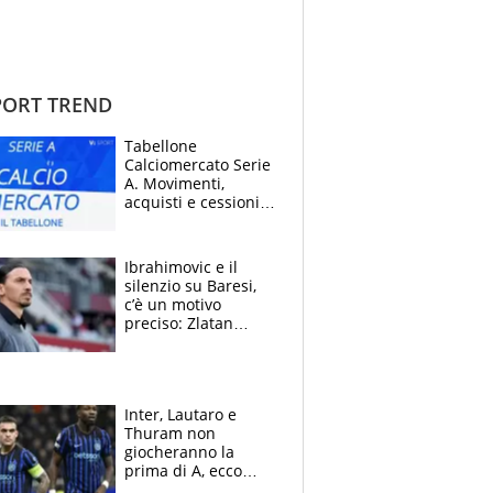
ORT TREND
Tabellone
Calciomercato Serie
A. Movimenti,
acquisti e cessioni:
estate 2026-27
Ibrahimovic e il
silenzio su Baresi,
c’è un motivo
preciso: Zlatan
segnato dalla
tragedia del fratello
e dalla morte di
Raiola
Inter, Lautaro e
Thuram non
giocheranno la
prima di A, ecco
perchè. Tutto sulle