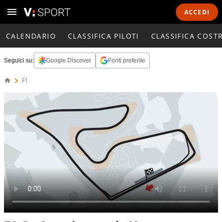
ACCEDI
CALENDARIO
CLASSIFICA PILOTI
CLASSIFICA COST
Seguici su:
Google Discover
Fonti preferite
F1