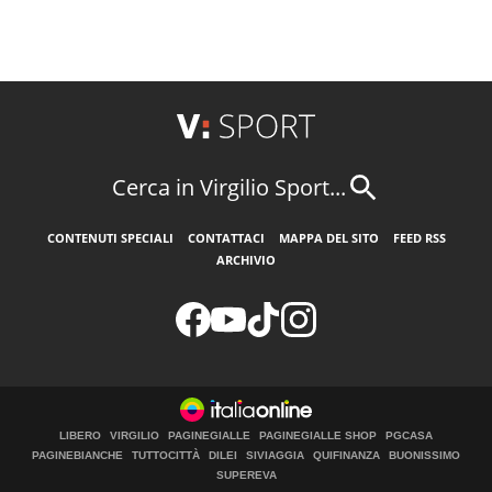
Cerca in Virgilio Sport...
CONTENUTI SPECIALI
CONTATTACI
MAPPA DEL SITO
FEED RSS
ARCHIVIO
LIBERO
VIRGILIO
PAGINEGIALLE
PAGINEGIALLE SHOP
PGCASA
PAGINEBIANCHE
TUTTOCITTÀ
DILEI
SIVIAGGIA
QUIFINANZA
BUONISSIMO
SUPEREVA