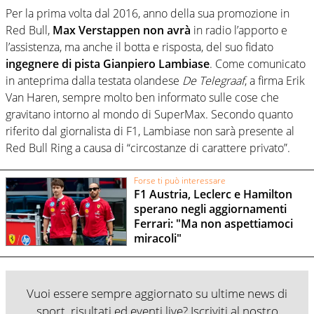
Per la prima volta dal 2016, anno della sua promozione in
Red Bull,
Max Verstappen non avrà
in radio l’apporto e
l’assistenza, ma anche il botta e risposta, del suo fidato
ingegnere di pista Gianpiero Lambiase
. Come comunicato
in anteprima dalla testata olandese
De Telegraaf
, a firma Erik
Van Haren, sempre molto ben informato sulle cose che
gravitano intorno al mondo di SuperMax. Secondo quanto
riferito dal giornalista di F1, Lambiase non sarà presente al
Red Bull Ring a causa di “circostanze di carattere privato”.
Forse ti può interessare
F1 Austria, Leclerc e Hamilton
sperano negli aggiornamenti
Ferrari: "Ma non aspettiamoci
miracoli"
Vuoi essere sempre aggiornato su ultime news di
sport, risultati ed eventi live? Iscriviti al nostro