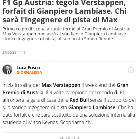
F1 Gp Austria: tegola Verstappen,
forfait di Gianpiero Lambiase. Chi
sarà l'ingegnere di pista di Max
Primo colpo di scena a ruote ferme al Gran Premio di Austria:
Max Verstappen non avrà al suo fianco Gianpiero Lambiase
storico ingegnere di pista, al suo posto Simon Rennie
27/06/25 11:47
Luca Fusco
GIORNALISTA
Giornalista multimediale. Quando si accendono i motori,
lui sgasa, impenna, derapa. E spesso e volentieri finisce
Inizia in salita per
Max Verstappen
il week end del
Gran
sul podio
Premio di Austria
. Il 4 volte campione del mondo di F1
affronterà la gara di casa della
Red Bull
senza il supporto del
suo storico ingegnere di pista
Gianpiero Lambiase
. Che ha
dato forfait e che sarà sostituito da una soluzione interna alla
scuderia di Miton Keynes. Scopriamo chi.