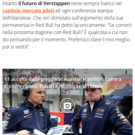
Intanto
il futuro di Verstappen
tiene sempre banco nel
capitolo mercato piloti
ad ogni conferenza stampa
dell’olandese. Che ieri stimolato sull’argomento della sua
permanenza in Red Bull ha detto laconicamente: “Se correrò
nella prossima stagione con Red Bull? È qualcosa a cui non
sto pensando per il momento. Preferisco dare il mio meglio,
poi si vedrà”.
F1 accolta dalla pioggia in Austria: Hamilton corre a
trovare riparo, Piastri e Alonso se la ridono