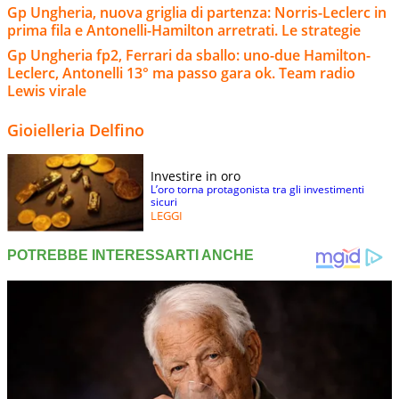
Gp Ungheria, nuova griglia di partenza: Norris-Leclerc in
prima fila e Antonelli-Hamilton arretrati. Le strategie
Gp Ungheria fp2, Ferrari da sballo: uno-due Hamilton-
Leclerc, Antonelli 13° ma passo gara ok. Team radio
Lewis virale
Gioielleria Delfino
Investire in oro
L’oro torna protagonista tra gli investimenti
sicuri
LEGGI