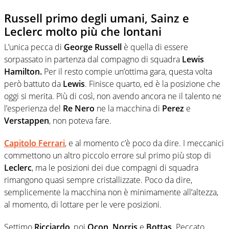
Russell primo degli umani, Sainz e
Leclerc molto più che lontani
L’unica pecca di
George Russell
è quella di essere
sorpassato in partenza dal compagno di squadra
Lewis
Hamilton.
Per il resto compie un’ottima gara, questa volta
però battuto da
Lewis
. Finisce quarto, ed è la posizione che
oggi si merita. Più di così, non avendo ancora ne il talento ne
l’esperienza del
Re Nero
ne la macchina di
Perez
e
Verstappen
, non poteva fare.
Capitolo
Ferrari
, e al momento c’è poco da dire. I meccanici
commettono un altro piccolo errore sul primo più stop di
Leclerc
, ma le posizioni dei due compagni di squadra
rimangono quasi sempre cristallizzate. Poco da dire,
semplicemente la macchina non è minimamente all’altezza,
al momento, di lottare per le vere posizioni.
Settimo
Ricciardo
, poi
Ocon, Norris
e
Bottas
. Peccato