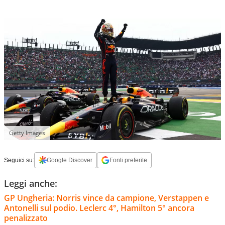
Getty Images
Seguici su:
Google Discover
Fonti preferite
Leggi anche:
GP Ungheria: Norris vince da campione, Verstappen e
Antonelli sul podio. Leclerc 4°, Hamilton 5° ancora
penalizzato