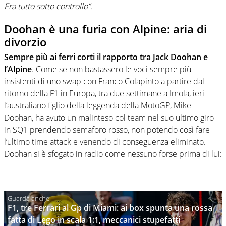
Era tutto sotto controllo”.
Doohan è una furia con Alpine: aria di
divorzio
Sempre più ai ferri corti il rapporto tra Jack Doohan e
l’Alpine
. Come se non bastassero le voci sempre più
insistenti di uno swap con Franco Colapinto a partire dal
ritorno della F1 in Europa, tra due settimane a Imola, ieri
l’australiano figlio della leggenda della MotoGP, Mike
Doohan, ha avuto un malinteso col team nel suo ultimo giro
in SQ1 prendendo semaforo rosso, non potendo così fare
l’ultimo time attack e venendo di conseguenza eliminato.
Doohan si è sfogato in radio come nessuno forse prima di lui:
F1, tre Ferrari al Gp di Miami: ai box spunta una rossa
fatta di Lego in scala 1:1, meccanici stupefatti