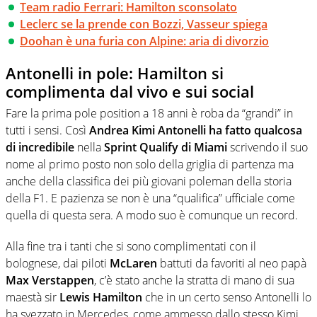
Team radio Ferrari: Hamilton sconsolato
Leclerc se la prende con Bozzi, Vasseur spiega
Doohan è una furia con Alpine: aria di divorzio
Antonelli in pole: Hamilton si
complimenta dal vivo e sui social
Fare la prima pole position a 18 anni è roba da “grandi” in
tutti i sensi. Così
Andrea Kimi Antonelli ha fatto qualcosa
di incredibile
nella
Sprint Qualify di Miami
scrivendo il suo
nome al primo posto non solo della griglia di partenza ma
anche della classifica dei più giovani poleman della storia
della F1. E pazienza se non è una “qualifica” ufficiale come
quella di questa sera. A modo suo è comunque un record.
Alla fine tra i tanti che si sono complimentati con il
bolognese, dai piloti
McLaren
battuti da favoriti al neo papà
Max Verstappen
, c’è stato anche la stratta di mano di sua
maestà sir
Lewis Hamilton
che in un certo senso Antonelli lo
ha svezzato in Mercedes, come ammesso dallo stesso Kimi