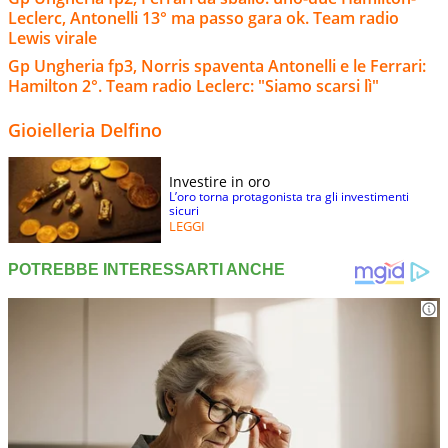
Leclerc, Antonelli 13° ma passo gara ok. Team radio
Lewis virale
Gp Ungheria fp3, Norris spaventa Antonelli e le Ferrari:
Hamilton 2°. Team radio Leclerc: "Siamo scarsi lì"
Gioielleria Delfino
Investire in oro
L’oro torna protagonista tra gli investimenti
sicuri
LEGGI