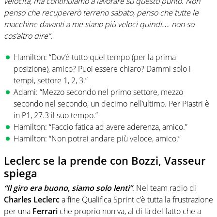
velocità, ma continuiamo a lavorare su questo punto. Non
penso che recupererò terreno sabato, penso che tutte le
macchine davanti a me siano più veloci quindi… non so
cos’altro dire”.
Hamilton: “Dov’è tutto quel tempo (per la prima
posizione), amico? Puoi essere chiaro? Dammi solo i
tempi, settore 1, 2, 3.”
Adami: “Mezzo secondo nel primo settore, mezzo
secondo nel secondo, un decimo nell’ultimo. Per Piastri è
in P1, 27.3 il suo tempo.”
Hamilton: “Faccio fatica ad avere aderenza, amico.”
Hamilton: “Non potrei andare più veloce, amico.”
Leclerc se la prende con Bozzi, Vasseur
spiega
“Il giro era buono, siamo solo lenti”
. Nel team radio di
Charles Leclerc
a fine Qualifica Sprint c’è tutta la frustrazione
per una
Ferrari
che proprio non va, al di là del fatto che a