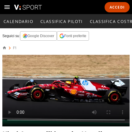
ACCEDI
CALENDARIO
CLASSIFICA PILOTI
CLASSIFICA COST
Seguici su:
Google Discover
Fonti preferite
F1