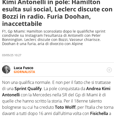
Kimi Antonelli in pole: Hamilton
esulta sui social, Leclerc discute con
Bozzi in radio. Furia Doohan,
inaccettabile
F1, Gp Miami: Hamilton sconsolato dopo le qualifiche sprint
condivide su Instagram l'esultanza di Antonelli con Peter
Bonnington. Leclerc discute con Bozzi, Vasseur chiarisce.
Doohan è una furia, aria di divorzio con Alpine
03/05/25 10:27
Luca Fusco
GIORNALISTA
Giornalista multimediale. Quando si accendono i motori,
lui sgasa, impenna, derapa. E spesso e volentieri finisce
Non una qualifica normale. E non per il fatto che si trattasse
sul podio
di una
Sprint Qualify
. La pole conquistata da
Andrea Kimi
Antonelli
con la Mercedes nella SR del Gp di Miami è di
quelle che hanno scritto la storia. Per il 18enne talento
bolognese su cui ha creduto
Toto Wolff
, per l’Italia che torna
davanti a tutti dopo 16 anni dall’ultima volta con
Fisichella
a