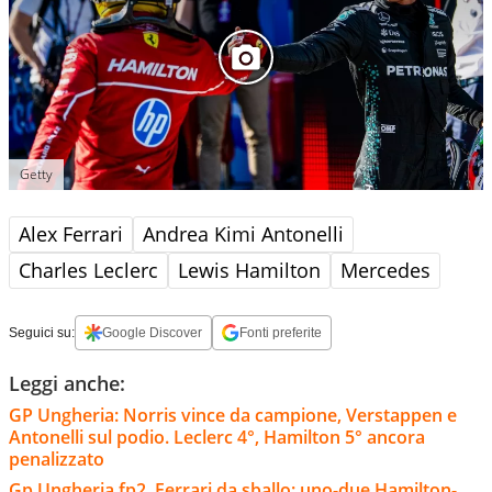
Getty
Alex Ferrari
Andrea Kimi Antonelli
Charles Leclerc
Lewis Hamilton
Mercedes
Seguici su:
Google Discover
Fonti preferite
Leggi anche:
GP Ungheria: Norris vince da campione, Verstappen e
Antonelli sul podio. Leclerc 4°, Hamilton 5° ancora
penalizzato
Gp Ungheria fp2, Ferrari da sballo: uno-due Hamilton-