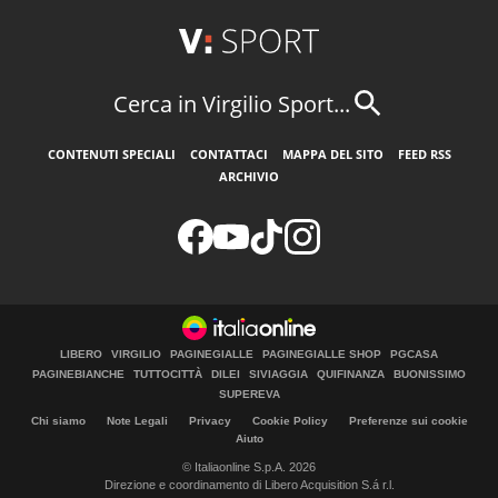
Cerca in Virgilio Sport...
CONTENUTI SPECIALI
CONTATTACI
MAPPA DEL SITO
FEED RSS
ARCHIVIO
LIBERO
VIRGILIO
PAGINEGIALLE
PAGINEGIALLE SHOP
PGCASA
PAGINEBIANCHE
TUTTOCITTÀ
DILEI
SIVIAGGIA
QUIFINANZA
BUONISSIMO
SUPEREVA
Chi siamo
Note Legali
Privacy
Cookie Policy
Preferenze sui cookie
Aiuto
© Italiaonline S.p.A. 2026
Direzione e coordinamento di Libero Acquisition S.á r.l.