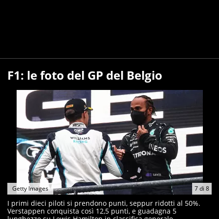
F1: le foto del GP del Belgio
Getty Images
7
di
8
I primi dieci piloti si prendono punti, seppur ridotti al 50%.
Verstappen conquista così 12,5 punti, e guadagna 5
lunghezze su Lewis Hamilton in classifica generale.