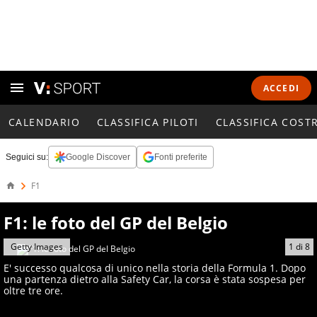
ACCEDI
CALENDARIO
CLASSIFICA PILOTI
CLASSIFICA COST
Seguici su:
Google Discover
Fonti preferite
F1
F1: le foto del GP del Belgio
Getty Images
1
di
8
E' successo qualcosa di unico nella storia della Formula 1. Dopo
una partenza dietro alla Safety Car, la corsa è stata sospesa per
oltre tre ore.