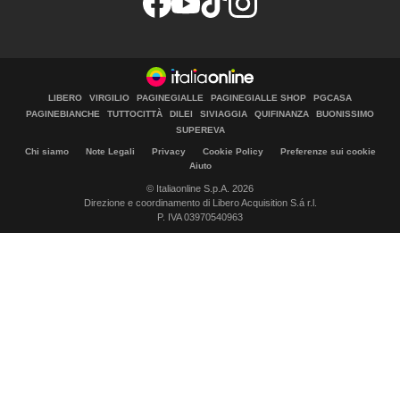
LIBERO
VIRGILIO
PAGINEGIALLE
PAGINEGIALLE SHOP
PGCASA
PAGINEBIANCHE
TUTTOCITTÀ
DILEI
SIVIAGGIA
QUIFINANZA
BUONISSIMO
SUPEREVA
Chi siamo
Note Legali
Privacy
Cookie Policy
Preferenze sui cookie
Aiuto
© Italiaonline S.p.A. 2026
Direzione e coordinamento di Libero Acquisition S.á r.l.
P. IVA 03970540963