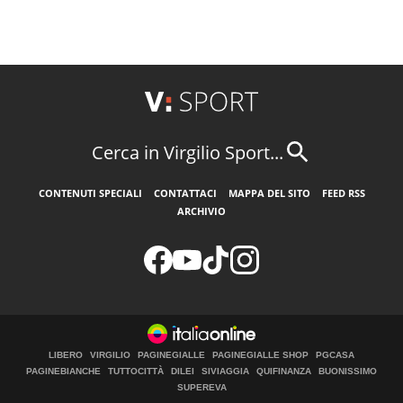
Cerca in Virgilio Sport...
CONTENUTI SPECIALI
CONTATTACI
MAPPA DEL SITO
FEED RSS
ARCHIVIO
LIBERO
VIRGILIO
PAGINEGIALLE
PAGINEGIALLE SHOP
PGCASA
PAGINEBIANCHE
TUTTOCITTÀ
DILEI
SIVIAGGIA
QUIFINANZA
BUONISSIMO
SUPEREVA