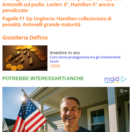
Antonelli sul podio. Leclerc 4°, Hamilton 5° ancora
penalizzato
Pagelle F1 Gp Ungheria: Hamilton collezionista di
penalità, Antonelli grande maturità
Gioielleria Delfino
Investire in oro
L’oro torna protagonista tra gli investimenti
sicuri
LEGGI