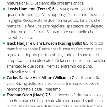
maturazione? Ci vediamo alla prossima critica.
Lewis Hamilton (Ferrari) 6
: la sua gara era già finita
quando l’impeding a Verstappen gli è costato tre posizioni
in griglia. Recuperatene due non ha potuto far altro che
mettersi lì e fare una gara regolare, spettatore privilegiato
all’interno della Ferrari. Sicuramente non quello che
avrebbe voluto.
Isack Hadjar e Liam Lawson (Racing Bulls) 8,5
: loro col
team hanno capito l’unica cosa buona da fare con questa
regola del doppio pit stop obbligatorio e si sono messi
all’opera, Liam ha bloccato tutti facendo il trenino, Isack ha
smarcato le due soste. Premiati entrambi coi punti.
Lodevoli e scaltri.
Carlos Sainz e
Alex Albon (Williams) 7
: vedi sopra alla
voce Racing Bulls, se ne sono accorti in corso d’opera e
hanno portato a casa il massimo.
Esteban Ocon (Haas) 7,5
: lui poverino è rimasto da solo,
con Bearman che ha provato altro fermandosi subito con
la VSC. Ma il francese di tempra forte è rimasto lì in zona