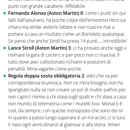
punti con grande carattere. Affidabile.
Fernando Alonso (Aston Martin) 0
: come i punti sin qui
fatti dall’asturiano, ha poche colpe dell’ennesimo ritiro sia
chiaro ma stride vederlo lottare e non riuscire mai a
portare a casa un risultato come un Bortoleto qualunque.
Se pensi che anche Stroll ha preso 14 punti… incredibile!
Lance Stroll (Aston Martin) 3
: ci ha provato anche oggi a
rovinare la gara di Leclerc e per poco non ci riusciva. Il
tutto dove aver collezionato richiami e posizioni di
penalità. Mina vagante come poche.
Regola doppia sosta obbligatoria 2
: voto che va per
corrispondenza biunivoca. Non ce n’era bisogno, non ha
sparigliato nulla se non creare un po’ di inutile pathos per
non capirci niente a chi stava sugli spalti e chi stava a casa
non munito di telemetria come i muretti box. Monaco è
così, da sempre, con queste monoposto che sono dei tir
in quanto a passo lungo superare è un miracolo, ci si tura
il naso ogni anno dinanzi al glamour e alla storia. Amen.