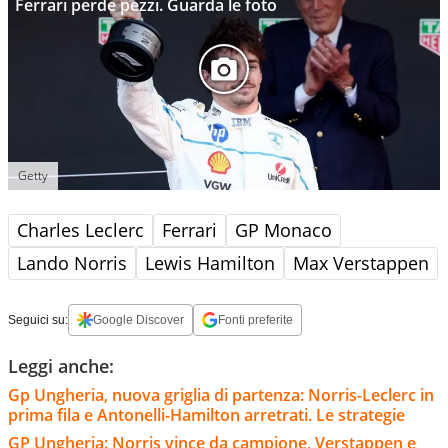
Ferrari perde pezzi. Guarda le foto
Getty
Charles Leclerc
Ferrari
GP Monaco
Lando Norris
Lewis Hamilton
Max Verstappen
Seguici su:
Google Discover
Fonti preferite
Leggi anche:
Gp Ungheria, nuova griglia di partenza: Norris-Leclerc in
prima fila e Antonelli-Hamilton arretrati. Le strategie
GP Ungheria: Norris vince da campione, Verstappen e