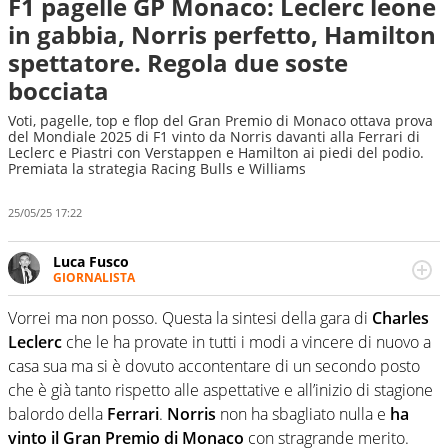
F1 pagelle GP Monaco: Leclerc leone
in gabbia, Norris perfetto, Hamilton
spettatore. Regola due soste
bocciata
Voti, pagelle, top e flop del Gran Premio di Monaco ottava prova
del Mondiale 2025 di F1 vinto da Norris davanti alla Ferrari di
Leclerc e Piastri con Verstappen e Hamilton ai piedi del podio.
Premiata la strategia Racing Bulls e Williams
25/05/25 17:22
Luca Fusco
GIORNALISTA
Giornalista multimediale. Quando si accendono i motori,
lui sgasa, impenna, derapa. E spesso e volentieri finisce
Vorrei ma non posso. Questa la sintesi della gara di
Charles
sul podio
Leclerc
che le ha provate in tutti i modi a vincere di nuovo a
casa sua ma si è dovuto accontentare di un secondo posto
che è già tanto rispetto alle aspettative e all’inizio di stagione
balordo della
Ferrari
.
Norris
non ha sbagliato nulla e
ha
vinto il Gran Premio di Monaco
con stragrande merito.