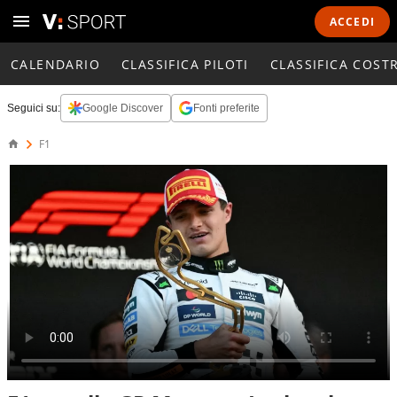
ACCEDI
CALENDARIO
CLASSIFICA PILOTI
CLASSIFICA COST
Seguici su:
Google Discover
Fonti preferite
F1