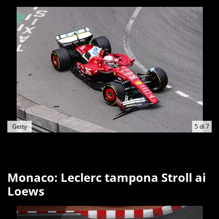
Getty
5
di
7
Monaco: Leclerc tampona Stroll ai
Loews