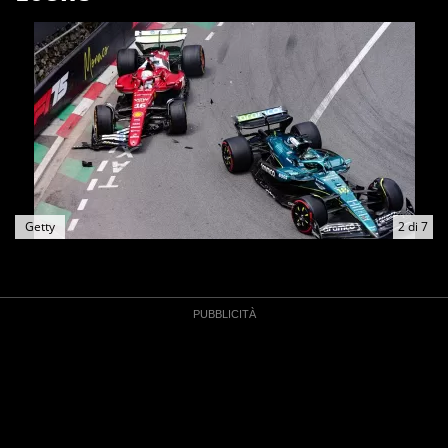
Getty
2
di
7