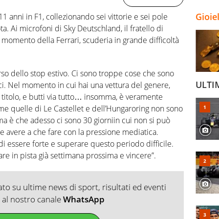
Gioie
anni in F1, collezionando sei vittorie e sei pole
a. Ai microfoni di Sky Deutschland, il fratello di
 momento della Ferrari, scuderia in grande difficoltà
rso dello stop estivo. Ci sono troppe cose che sono
ULTI
nici. Nel momento in cui hai una vettura del genere,
titolo, e butti via tutto… insomma, è veramente
ome quelle di Le Castellet e dell’Hungaroring non sono
ma è che adesso ci sono 30 giorniin cui non si può
ice avere a che fare con la pressione mediatica.
i essere forte e superare questo periodo difficile.
re in pista già settimana prossima e vincere”.
o su ultime news di sport, risultati ed eventi
ti al nostro canale
WhatsApp