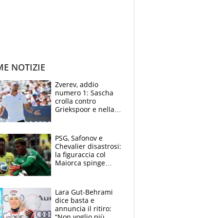
ME NOTIZIE
Zverev, addio
numero 1: Sascha
crolla contro
Griekspoor e nella
sfida a due con
Sinner si conferma
terzo. Quanti malori
PSG, Safonov e
a Montreal
Chevalier disastrosi:
la figuraccia col
Maiorca spinge
Suzuki da Luis
Enrique, Juve a
rischio beffa
Lara Gut-Behrami
dice basta e
annuncia il ritiro:
“Non voglio più