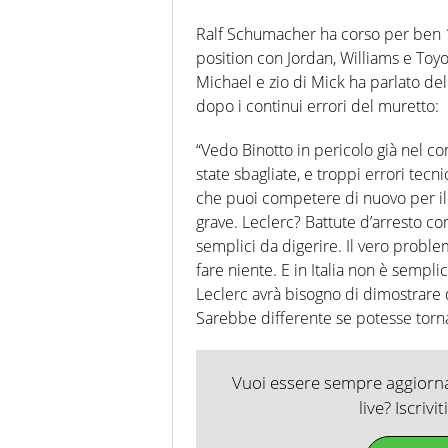
Ralf Schumacher ha corso per ben 11 
position con Jordan, Williams e Toyot
Michael e zio di Mick ha parlato del
dopo i continui errori del muretto:
“Vedo Binotto in pericolo già nel co
state sbagliate, e troppi errori tec
che puoi competere di nuovo per il 
grave. Leclerc? Battute d’arresto c
semplici da digerire. Il vero proble
fare niente. E in Italia non è sempl
Leclerc avrà bisogno di dimostrare d
Sarebbe differente se potesse torna
Vuoi essere sempre aggiornat
live? Iscrivi