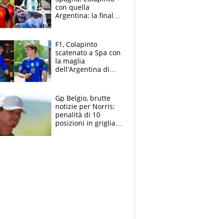
con quella
Argentina: la finale
Mondiale si gioca a
Spa e Alonso non
vede l'ora
F1, Colapinto
scatenato a Spa con
la maglia
dell'Argentina di
Messi punge la
Spagna: "Capiranno
le parolacce"
Gp Belgio, brutte
notizie per Norris:
penalità di 10
posizioni in griglia,
la scelta dolorosa
ma obbligata di
McLaren