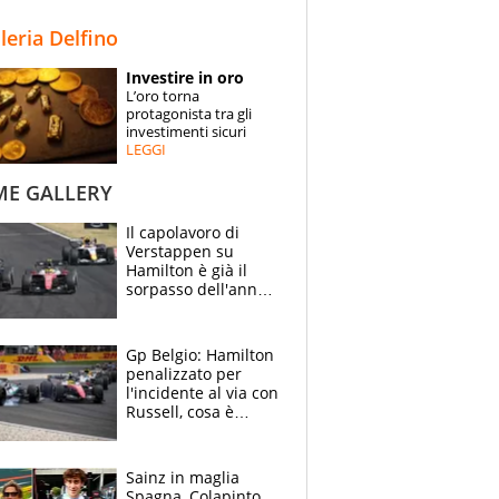
STORIE
lleria Delfino
SPECIALI
Investire in oro
L’oro torna
ESPERTI
protagonista tra gli
investimenti sicuri
LEGGI
CONTATTI
ME GALLERY
Il capolavoro di
Verstappen su
Hamilton è già il
sorpasso dell'anno:
che smacco Lewis,
come Abu Dhabi
2021
Gp Belgio: Hamilton
penalizzato per
l'incidente al via con
Russell, cosa è
successo. Mercedes
out, 5" a Lewis
Sainz in maglia
Spagna, Colapinto