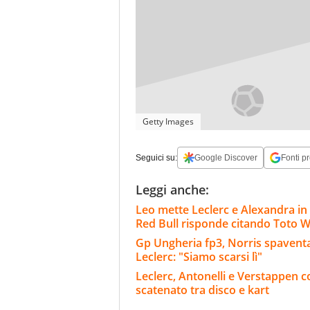
Getty Images
Seguici su:
Google Discover
Fonti pr
Leggi anche:
Leo mette Leclerc e Alexandra in
Red Bull risponde citando Toto W
Gp Ungheria fp3, Norris spaventa 
Leclerc: "Siamo scarsi lì"
Leclerc, Antonelli e Verstappen c
scatenato tra disco e kart