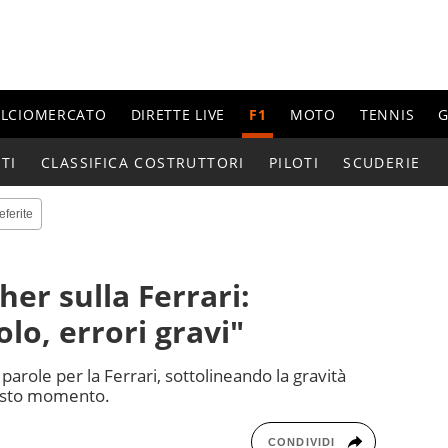
ALCIOMERCATO
DIRETTE LIVE
F1
MOTO
TENNIS
G
TI
CLASSIFICA COSTRUTTORI
PILOTI
SCUDERIE
eferite
er sulla Ferrari:
olo, errori gravi"
e parole per la Ferrari, sottolineando la gravità
uesto momento.
CONDIVIDI