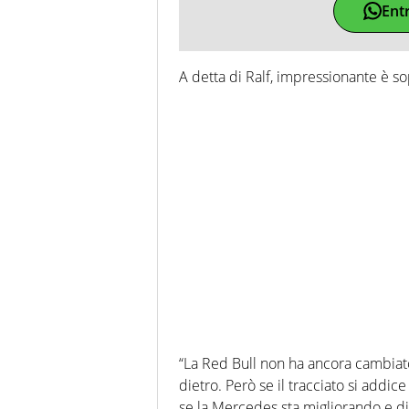
Ent
A detta di Ralf, impressionante è so
“La Red Bull non ha ancora cambiat
dietro. Però se il tracciato si addic
se la Mercedes sta migliorando e d