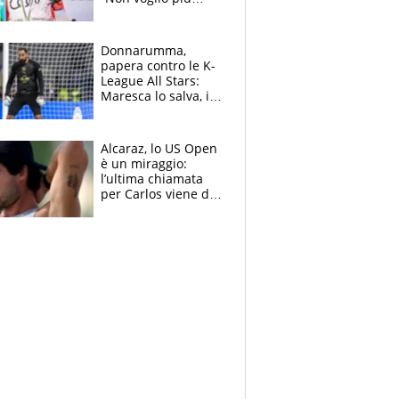
gareggiare”. Visita
decisiva per
Brignone
Donnarumma,
papera contro le K-
League All Stars:
Maresca lo salva, i
tifosi del City lo
attaccano
Alcaraz, lo US Open
è un miraggio:
l’ultima chiamata
per Carlos viene da
New York e
potrebbe
coinvolgere Serena
Williams