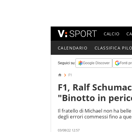
CALCIO
C
CALENDARIO
CLASSIFICA PILO
Seguici su:
Google Discover
Fonti pr
F1
F1, Ralf Schumach
"Binotto in peric
Il fratello di Michael non ha bell
degli errori commessi fino a q
03/08/22 12:57