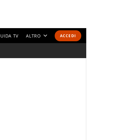
UIDA TV
ALTRO
ACCEDI
CALENDARI E CLASSIFICHE
ALTRI SPORT
MONDIALI 2026
OLIMPIADI
GOSSIP
LIFESTYLE