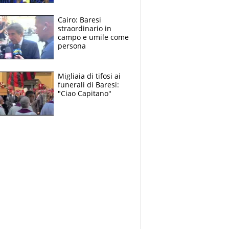
spalle di Pio
Esposito ma la
Cairo: Baresi
garanzia è Stankovic
straordinario in
campo e umile come
persona
Migliaia di tifosi ai
funerali di Baresi:
"Ciao Capitano"