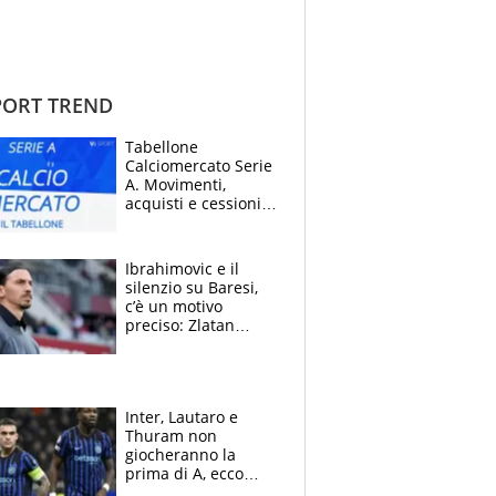
ORT TREND
Tabellone
Calciomercato Serie
A. Movimenti,
acquisti e cessioni:
estate 2026-27
Ibrahimovic e il
silenzio su Baresi,
c’è un motivo
preciso: Zlatan
segnato dalla
tragedia del fratello
e dalla morte di
Raiola
Inter, Lautaro e
Thuram non
giocheranno la
prima di A, ecco
perchè. Tutto sulle