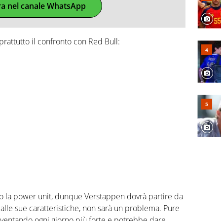
ra nel canale WhatsApp
prattutto il confronto con Red Bull:
o la power unit, dunque Verstappen dovrà partire da
e alle sue caratteristiche, non sarà un problema. Pure
iventando ogni giorno più forte e potrebbe dare