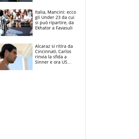
nero per gli arbitri
Italia, Mancini: ecco
gli Under 23 da cui
si può ripartire, da
Ekhator a Favasuli
Alcaraz si ritira da
Cincinnati, Carlos
rinvia la sfida a
Sinner e ora US
Open di nuovo a
rischio