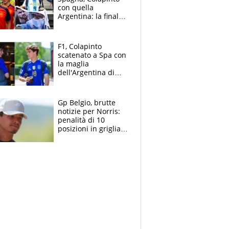
con quella
Argentina: la finale
Mondiale si gioca a
Spa e Alonso non
vede l'ora
F1, Colapinto
scatenato a Spa con
la maglia
dell'Argentina di
Messi punge la
Spagna: "Capiranno
le parolacce"
Gp Belgio, brutte
notizie per Norris:
penalità di 10
posizioni in griglia,
la scelta dolorosa
ma obbligata di
McLaren