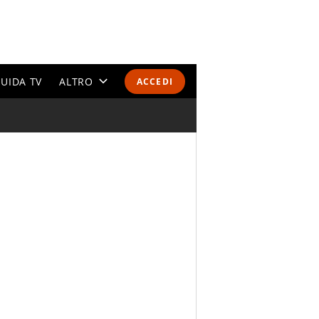
UIDA TV
ALTRO
ACCEDI
CALENDARI E CLASSIFICHE
ALTRI SPORT
MONDIALI 2026
OLIMPIADI
GOSSIP
LIFESTYLE