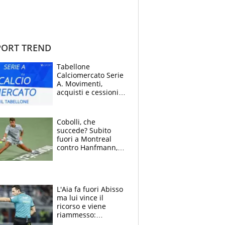
ORT TREND
Tabellone
Calciomercato Serie
A. Movimenti,
acquisti e cessioni:
estate 2026-27
Cobolli, che
succede? Subito
fuori a Montreal
contro Hanfmann,
per Flavio è tutta
colpa della tosse
L'Aia fa fuori Abisso
ma lui vince il
ricorso e viene
riammesso:
continua momento