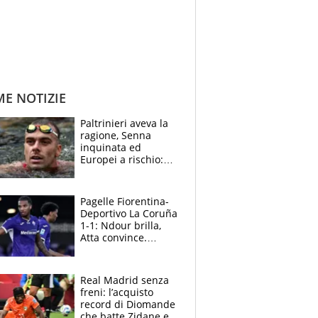
ME NOTIZIE
Paltrinieri aveva la
ragione, Senna
inquinata ed
Europei a rischio:
allenamenti fermi,
cosa succede
adesso
Pagelle Fiorentina-
Deportivo La Coruña
1-1: Ndour brilla,
Atta convince.
Pongracic rovina
tutto nel finale
Real Madrid senza
freni: l’acquisto
record di Diomande
che batte Zidane e