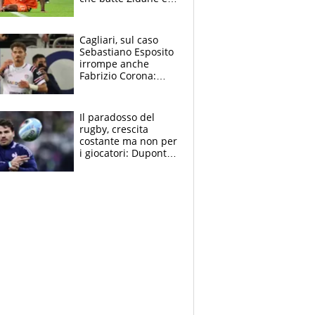
Ronaldo. Vinicius
rinnova: le cifre
Cagliari, sul caso
Sebastiano Esposito
irrompe anche
Fabrizio Corona:
“Ecco cosa è
successo, ho le
prove”
Il paradosso del
rugby, crescita
costante ma non per
i giocatori: Dupont
(il più pagato al
mondo) guadagna
solo 1,4 milioni
all'anno