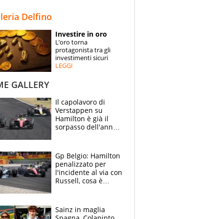
STORIE
lleria Delfino
SPECIALI
Investire in oro
L’oro torna
ESPERTI
protagonista tra gli
investimenti sicuri
LEGGI
CONTATTI
ME GALLERY
Il capolavoro di
Verstappen su
Hamilton è già il
sorpasso dell'anno:
che smacco Lewis,
come Abu Dhabi
2021
Gp Belgio: Hamilton
penalizzato per
l'incidente al via con
Russell, cosa è
successo. Mercedes
out, 5" a Lewis
Sainz in maglia
Spagna, Colapinto