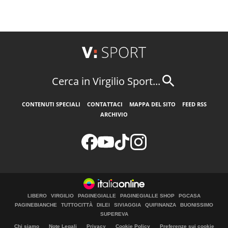
Cerca in Virgilio Sport...
CONTENUTI SPECIALI
CONTATTACI
MAPPA DEL SITO
FEED RSS
ARCHIVIO
LIBERO
VIRGILIO
PAGINEGIALLE
PAGINEGIALLE SHOP
PGCASA
PAGINEBIANCHE
TUTTOCITTÀ
DILEI
SIVIAGGIA
QUIFINANZA
BUONISSIMO
SUPEREVA
Chi siamo
Note Legali
Privacy
Cookie Policy
Preferenze sui cookie