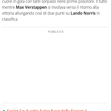
cuore in gola con tanti sorpassi nelle prime posizioni. Il tutto
mentre
Max Verstappen
si involava verso il ritorno alla
vittoria allungando così di due punti su
Lando Norris
in
classifica.
Sprint Gp Austin: Sainz fuori dalla Ferrari è