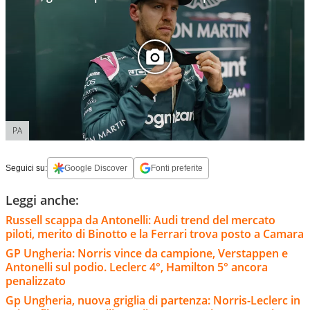
PA
Seguici su:
Google Discover
Fonti preferite
Leggi anche:
Russell scappa da Antonelli: Audi trend del mercato
piloti, merito di Binotto e la Ferrari trova posto a Camara
GP Ungheria: Norris vince da campione, Verstappen e
Antonelli sul podio. Leclerc 4°, Hamilton 5° ancora
penalizzato
Gp Ungheria, nuova griglia di partenza: Norris-Leclerc in