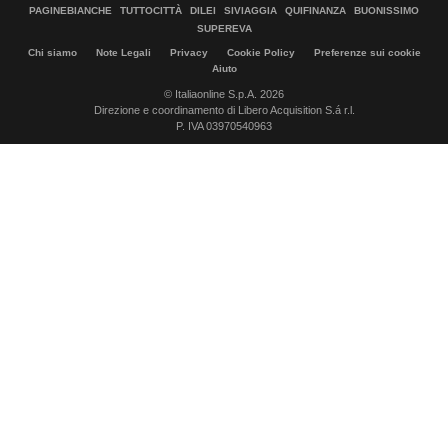
PAGINEBIANCHE
TUTTOCITTÀ
DILEI
SIVIAGGIA
QUIFINANZA
BUONISSIMO
SUPEREVA
Chi siamo
Note Legali
Privacy
Cookie Policy
Preferenze sui cookie
Aiuto
© Italiaonline S.p.A. 2026
Direzione e coordinamento di Libero Acquisition S.á r.l.
P. IVA 03970540963