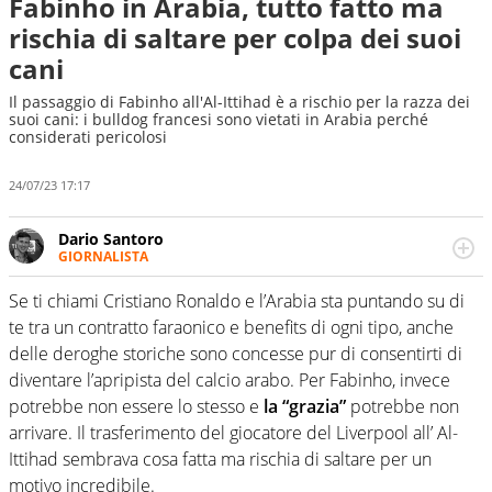
Fabinho in Arabia, tutto fatto ma
rischia di saltare per colpa dei suoi
cani
Il passaggio di Fabinho all'Al-Ittihad è a rischio per la razza dei
suoi cani: i bulldog francesi sono vietati in Arabia perché
considerati pericolosi
24/07/23 17:17
Dario Santoro
GIORNALISTA
Scrive, commenta, racconta lo sport in tutte le
sfaccettature. Tocca l'apice quando ha modo di
Se ti chiami Cristiano Ronaldo e l’Arabia sta puntando su di
concentrarsi sulle interviste ai grandi protagonisti
te tra un contratto faraonico e benefits di ogni tipo, anche
delle deroghe storiche sono concesse pur di consentirti di
diventare l’apripista del calcio arabo. Per Fabinho, invece
potrebbe non essere lo stesso e
la “grazia”
potrebbe non
arrivare. Il trasferimento del giocatore del Liverpool all’ Al-
Ittihad sembrava cosa fatta ma rischia di saltare per un
motivo incredibile.