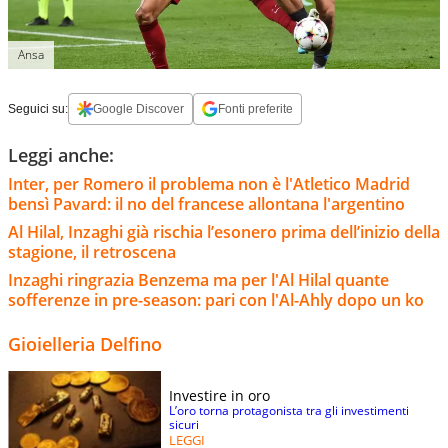
Ansa
Seguici su:
Google Discover
Fonti preferite
Leggi anche:
Inter, per Romero il problema non è l'Atletico Madrid
bensì Pavard: il no del francese allontana l'argentino
Al Hilal, Inzaghi già rischia l’esonero prima dell’inizio della
stagione, il retroscena
Inzaghi ringrazia Benzema ma per l'Al Hilal quante
sofferenze in pre-season: pari con l'Al-Ahly dopo un ko
Gioielleria Delfino
Investire in oro
L’oro torna protagonista tra gli investimenti
sicuri
LEGGI