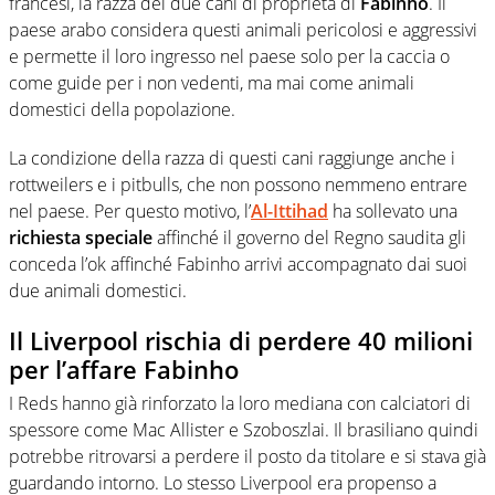
francesi, la razza dei due cani di proprietà di
Fabinho
. Il
paese arabo considera questi animali pericolosi e aggressivi
e permette il loro ingresso nel paese solo per la caccia o
come guide per i non vedenti, ma mai come animali
domestici della popolazione.
La condizione della razza di questi cani raggiunge anche i
rottweilers e i pitbulls, che non possono nemmeno entrare
nel paese. Per questo motivo, l’
Al-Ittihad
ha sollevato una
richiesta speciale
affinché il governo del Regno saudita gli
conceda l’ok affinché Fabinho arrivi accompagnato dai suoi
due animali domestici.
Il Liverpool rischia di perdere 40 milioni
per l’affare Fabinho
I Reds hanno già rinforzato la loro mediana con calciatori di
spessore come Mac Allister e Szoboszlai. Il brasiliano quindi
potrebbe ritrovarsi a perdere il posto da titolare e si stava già
guardando intorno. Lo stesso Liverpool era propenso a