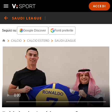
ACCEDI
SAUDI LEAGUE
Seguici su:
Google Discover
Fonti preferite
CALCIO
CALCIO ESTERO
SAUDI LEAGUE