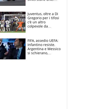
Aprilia vuole
un'altra impresa,
Ducati in affanno
Juventus, oltre a Di
Gregorio per i tifosi
c’è un altro
colpevole da
mandar via
FIFA, assedio UEFA:
Infantino resiste.
Argentina e Messico
si schierano,
CONCACAF spaccata