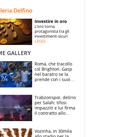
STORIE
lleria Delfino
SPECIALI
Investire in oro
L’oro torna
ESPERTI
protagonista tra gli
investimenti sicuri
LEGGI
CONTATTI
ME GALLERY
Roma, che tracollo
col Brighton: Gasp
nel baratro se la
prende con i suoi
cambiando tutti
Trabzonspor, delirio
per Salah: tifosi
impazziti e lui firma
il contratto allo
stadio
Vozinha, in 30mila
allo stadio per la