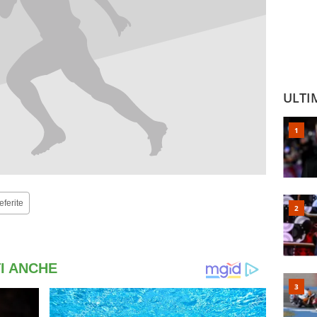
ULTI
eferite