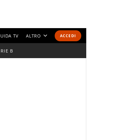
UIDA TV
ALTRO
ACCEDI
RIE B
CALENDARI E CLASSIFICHE
ALTRI SPORT
MONDIALI 2026
OLIMPIADI
GOSSIP
LIFESTYLE