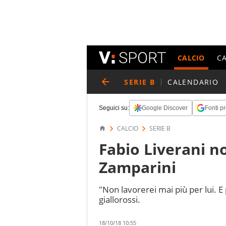
CALCIO
C
SERIE B
CALENDARIO
Seguici su:
Google Discover
Fonti pr
CALCIO
SERIE B
Fabio Liverani n
Zamparini
"Non lavorerei mai più per lui. E
giallorossi.
18/10/18 10:55