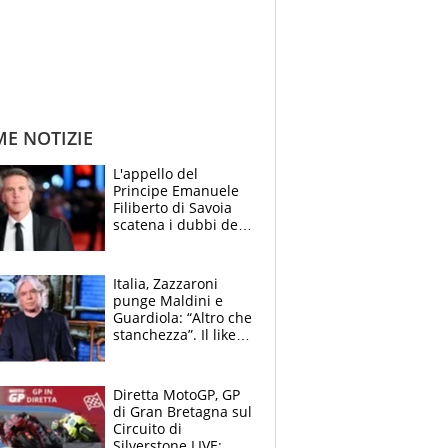
ME NOTIZIE
L'appello del
Principe Emanuele
Filiberto di Savoia
scatena i dubbi dei
tifosi: "E' una
trappola"
Italia, Zazzaroni
punge Maldini e
Guardiola: “Altro che
stanchezza”. Il like
di Mancini e le
polemiche sui social
Diretta MotoGP, GP
di Gran Bretagna sul
Circuito di
Silverstone LIVE: