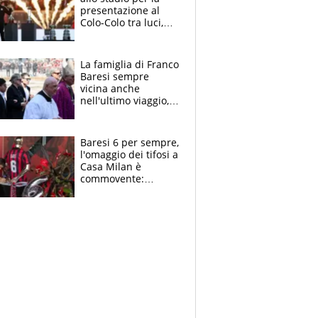
presentazione al
Colo-Colo tra luci,
spettacolo, elicotteri
e paracadutisti
La famiglia di Franco
Baresi sempre
vicina anche
nell'ultimo viaggio,
la moglie Maura, i
figli e i suoi cari
circondati
Baresi 6 per sempre,
dall'affetto dei tifosi
l'omaggio dei tifosi a
Casa Milan è
commovente:
maglie, bandiere,
sciarpe, lacrime e
bigliettini