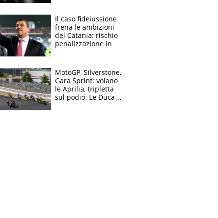
derubato, che
attacco all’Italia
Il caso fideiussione
frena le ambizioni
del Catania: rischio
penalizzazione in
classifica, cosa
succede?
MotoGP, Silverstone,
Gara Sprint: volano
le Aprilia, tripletta
sul podio. Le Ducati
crollano