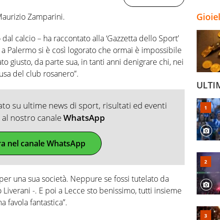
Gioie
Maurizio Zamparini.
dal calcio – ha raccontato alla ‘Gazzetta dello Sport’
 a Palermo si è così logorato che ormai è impossibile
o giusto, da parte sua, in tanti anni denigrare chi, nei
ausa del club rosanero”.
ULTI
o su ultime news di sport, risultati ed eventi
ti al nostro canale
WhatsApp
ra nel canale WhatsApp
 per una sua società. Neppure se fossi tutelato da
 Liverani -. E poi a Lecce sto benissimo, tutti insieme
a favola fantastica”.