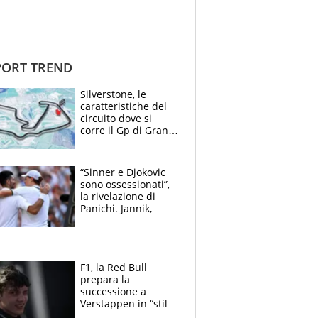
ORT TREND
Silverstone, le
caratteristiche del
circuito dove si
corre il Gp di Gran
Bretagna del
Motomondiale
“Sinner e Djokovic
sono ossessionati”,
la rivelazione di
Panichi. Jannik,
ansia per il
ginocchio e il rischio
agli US Open
F1, la Red Bull
prepara la
successione a
Verstappen in “stile
Antonelli”. Colapinto