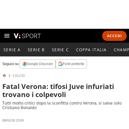
ACCEDI
SERIE A
SERIE B
SERIE C
COPPA ITALIA
CHAMP
Seguici su:
Google Discover
Fonti preferite
CALCIO
Fatal Verona: tifosi Juve infuriati
trovano i colpevoli
Tutti molto critici dopo la sconfitta contro Verona, si salva solo
Cristiano Ronaldo
08/02/20 23:09