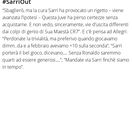
#SarriOut
“Sbaglierò, ma la cura Sarri ha provocato un rigetto – viene
avanzata l’ipotesi – Questa Juve ha perso certezze senza
acquistarne. E non vedo, sinceramente, vie d’uscita differenti
dai colpi di genio di Sua Maestà CR7”. E c’è pensa ad Allegri:
“Perdonate la trivialità, ma preferivo quando giocavamo
dimm..da e a febbraio avevamo +10 sulla seconda”; “Sarri
porterà il bel gioco, dicevano… Senza Ronaldo saremmo
quarti ad essere generosi…”; “Mandate via Sarri finchè siamo
in tempo”.