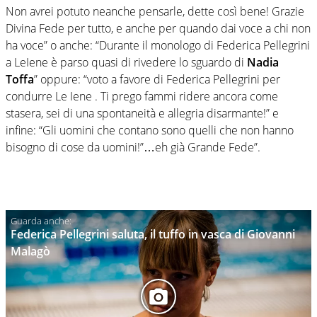
Non avrei potuto neanche pensarle, dette così bene! Grazie
Divina Fede per tutto, e anche per quando dai voce a chi non
ha voce” o anche: “Durante il monologo di Federica Pellegrini
a LeIene è parso quasi di rivedere lo sguardo di
Nadia
Toffa
” oppure: “voto a favore di Federica Pellegrini per
condurre Le Iene . Ti prego fammi ridere ancora come
stasera, sei di una spontaneità e allegria disarmante!” e
infine: “Gli uomini che contano sono quelli che non hanno
bisogno di cose da uomini!”…eh già Grande Fede”.
Federica Pellegrini saluta, il tuffo in vasca di Giovanni
Malagò