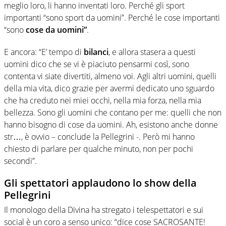
meglio loro, li hanno inventati loro. Perché gli sport
importanti “sono sport da uomini”. Perché le cose importanti
“sono
cose da uomini”
.
E ancora: “E’ tempo di
bilanci
, e allora stasera a questi
uomini dico che se vi è piaciuto pensarmi così, sono
contenta vi siate divertiti, almeno voi. Agli altri uomini, quelli
della mia vita, dico grazie per avermi dedicato uno sguardo
che ha creduto nei miei occhi, nella mia forza, nella mia
bellezza. Sono gli uomini che contano per me: quelli che non
hanno bisogno di cose da uomini. Ah, esistono anche donne
str…, è ovvio – conclude la Pellegrini -. Però mi hanno
chiesto di parlare per qualche minuto, non per pochi
secondi”.
Gli spettatori applaudono lo show della
Pellegrini
Il monologo della Divina ha stregato i telespettatori e sui
social è un coro a senso unico: “dice cose SACROSANTE!