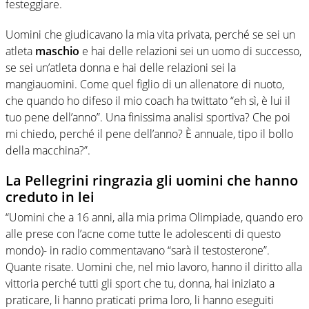
festeggiare.
Uomini che giudicavano la mia vita privata, perché se sei un
atleta
maschio
e hai delle relazioni sei un uomo di successo,
se sei un’atleta donna e hai delle relazioni sei la
mangiauomini. Come quel figlio di un allenatore di nuoto,
che quando ho difeso il mio coach ha twittato “eh sì, è lui il
tuo pene dell’anno”. Una finissima analisi sportiva? Che poi
mi chiedo, perché il pene dell’anno? È annuale, tipo il bollo
della macchina?”.
La Pellegrini ringrazia gli uomini che hanno
creduto in lei
“Uomini che a 16 anni, alla mia prima Olimpiade, quando ero
alle prese con l’acne come tutte le adolescenti di questo
mondo)- in radio commentavano “sarà il testosterone”.
Quante risate. Uomini che, nel mio lavoro, hanno il diritto alla
vittoria perché tutti gli sport che tu, donna, hai iniziato a
praticare, li hanno praticati prima loro, li hanno eseguiti