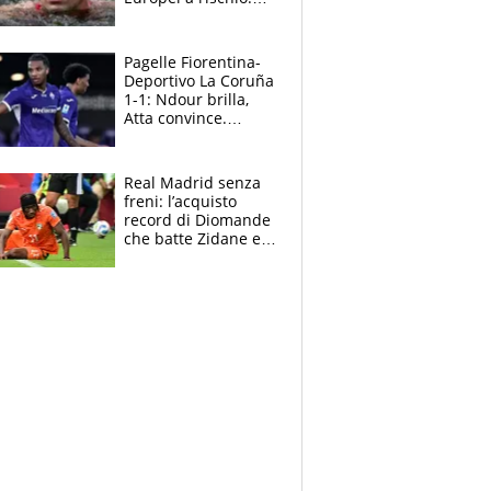
allenamenti fermi,
cosa succede
adesso
Pagelle Fiorentina-
Deportivo La Coruña
1-1: Ndour brilla,
Atta convince.
Pongracic rovina
tutto nel finale
Real Madrid senza
freni: l’acquisto
record di Diomande
che batte Zidane e
Ronaldo. Vinicius
rinnova: le cifre