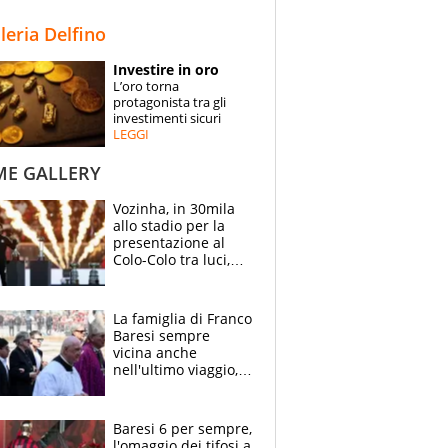
STORIE
lleria Delfino
SPECIALI
Investire in oro
L’oro torna
ESPERTI
protagonista tra gli
investimenti sicuri
LEGGI
CONTATTI
ME GALLERY
Vozinha, in 30mila
allo stadio per la
presentazione al
Colo-Colo tra luci,
spettacolo, elicotteri
e paracadutisti
La famiglia di Franco
Baresi sempre
vicina anche
nell'ultimo viaggio,
la moglie Maura, i
figli e i suoi cari
circondati
Baresi 6 per sempre,
dall'affetto dei tifosi
l'omaggio dei tifosi a