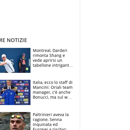
ME NOTIZIE
Montreal, Darderi
rimonta Shang e
vede aprirsi un
tabellone intrigante:
"Penso solo a
Borges, ma sono
felice del mio livello"
Italia, ecco lo staff di
Mancini: Oriali team
manager, c'è anche
Bonucci, ma sul web
infuria la polemica
Paltrinieri aveva la
ragione, Senna
inquinata ed
Europei a rischio: