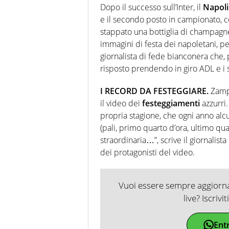
Dopo il successo sull’Inter, il
Napoli
e il secondo posto in campionato, c
stappato una bottiglia di champagn
immagini di festa dei napoletani, p
giornalista di fede bianconera che,
risposto prendendo in giro ADL e i 
I RECORD DA FESTEGGIARE.
Zamp
il video dei
festeggiamenti
azzurri.
propria stagione, che ogni anno alcun
(pali, primo quarto d’ora, ultimo qua
straordinaria…”, scrive il giornalist
dei protagonisti del video.
Vuoi essere sempre aggiornat
live? Iscrivi
Ent