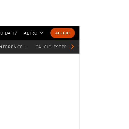
UIDA TV
ALTRO
ACCEDI
NFERENCE L.
CALENDARI E CLASSIFICHE
CALCIO ESTERO
SUPERCOPPA ITALIAN
ALTRI SPORT
MONDIALI 2026
OLIMPIADI
GOSSIP
LIFESTYLE