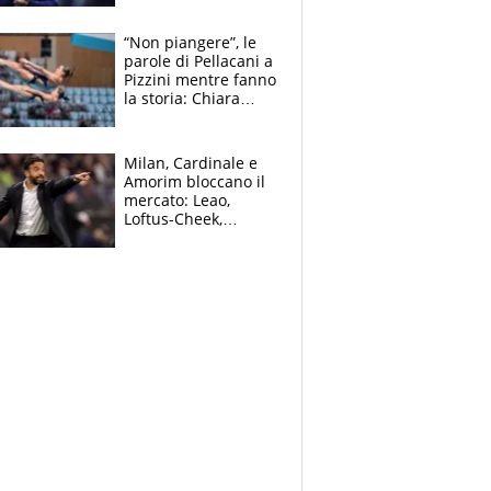
mondo) guadagna
solo 1,4 milioni
“Non piangere”, le
all'anno
parole di Pellacani a
Pizzini mentre fanno
la storia: Chiara
batte anche il
record di Ceccon
Milan, Cardinale e
Amorim bloccano il
mercato: Leao,
Loftus-Cheek,
Estupinian e
Gimenez in bilico,
Soulè e Osorio nel
mirino