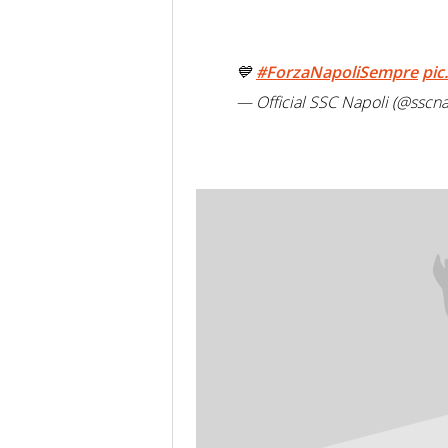
💙
#ForzaNapoliSempre
pic
— Official SSC Napoli (@sscna