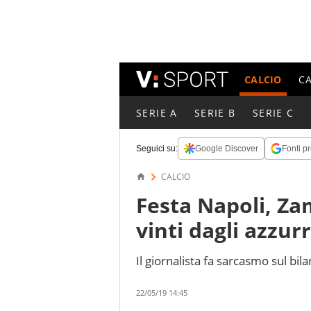
CALCIO
C
SERIE A
SERIE B
SERIE C
Seguici su:
Google Discover
Fonti pr
CALCIO
Festa Napoli, Zam
vinti dagli azzur
Il giornalista fa sarcasmo sul bi
22/05/19 14:45