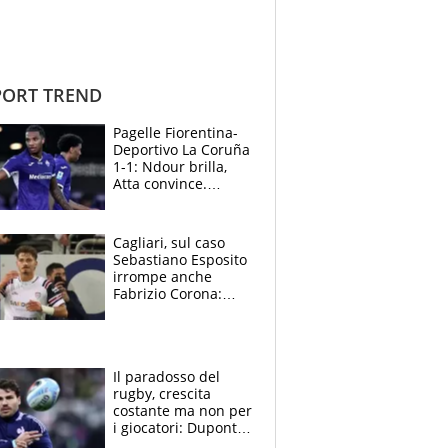
ORT TREND
Pagelle Fiorentina-
Deportivo La Coruña
1-1: Ndour brilla,
Atta convince.
Pongracic rovina
tutto nel finale
Cagliari, sul caso
Sebastiano Esposito
irrompe anche
Fabrizio Corona:
“Ecco cosa è
successo, ho le
prove”
Il paradosso del
rugby, crescita
costante ma non per
i giocatori: Dupont
(il più pagato al