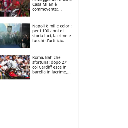
Casa Milan è
commovente:
maglie, bandiere,
sciarpe, lacrime e
bigliettini
Napoli è mille colori:
per i 100 anni di
storia luci, lacrime e
fuochi d'artificio: De
Laurentiis salta al
coro anti-Juve
Roma, Bah che
sfortuna: dopo 27'
col Cardiff esce in
barella in lacrime,
Dybala rigore da
schiaffi, i giallorossi
prendono 3 gol in
45'