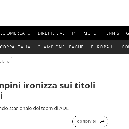
ALCIOMERCATO
DIRETTE LIVE
F1
MOTO
TENNIS
G
COPPA ITALIA
CHAMPIONS LEAGUE
EUROPA L.
CO
eferite
pini ironizza sui titoli
ri
lancio stagionale del team di ADL
CONDIVIDI