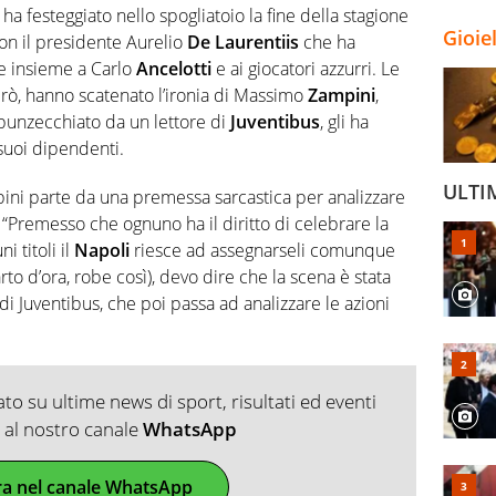
ha festeggiato nello spogliatoio la fine della stagione
Gioie
on il presidente Aurelio
De Laurentiis
che ha
e insieme a Carlo
Ancelotti
e ai giocatori azzurri. Le
erò, hanno scatenato l’ironia di Massimo
Zampini
,
 punzecchiato da un lettore di
Juventibus
, gli ha
suoi dipendenti.
ULTI
ini parte da una premessa sarcastica per analizzare
 “Premesso che ognuno ha il diritto di celebrare la
i titoli il
Napoli
riesce ad assegnarseli comunque
rto d’ora, robe così), devo dire che la scena è stata
a di Juventibus, che poi passa ad analizzare le azioni
o su ultime news di sport, risultati ed eventi
ti al nostro canale
WhatsApp
ra nel canale WhatsApp