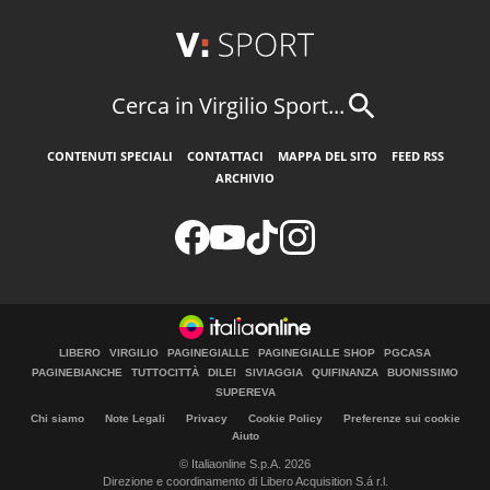
Cerca in Virgilio Sport...
CONTENUTI SPECIALI
CONTATTACI
MAPPA DEL SITO
FEED RSS
ARCHIVIO
LIBERO
VIRGILIO
PAGINEGIALLE
PAGINEGIALLE SHOP
PGCASA
PAGINEBIANCHE
TUTTOCITTÀ
DILEI
SIVIAGGIA
QUIFINANZA
BUONISSIMO
SUPEREVA
Chi siamo
Note Legali
Privacy
Cookie Policy
Preferenze sui cookie
Aiuto
© Italiaonline S.p.A. 2026
Direzione e coordinamento di Libero Acquisition S.á r.l.