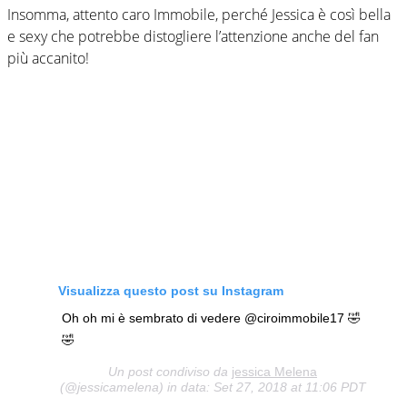
Insomma, attento caro Immobile, perché Jessica è così bella
e sexy che potrebbe distogliere l’attenzione anche del fan
più accanito!
Visualizza questo post su Instagram
Oh oh mi è sembrato di vedere @ciroimmobile17 🤣
🤣
Un post condiviso da
jessica Melena
(@jessicamelena) in data: Set 27, 2018 at 11:06 PDT