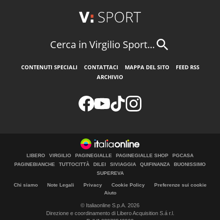
Cerca in Virgilio Sport...
CONTENUTI SPECIALI
CONTATTACI
MAPPA DEL SITO
FEED RSS
ARCHIVIO
LIBERO
VIRGILIO
PAGINEGIALLE
PAGINEGIALLE SHOP
PGCASA
PAGINEBIANCHE
TUTTOCITTÀ
DILEI
SIVIAGGIA
QUIFINANZA
BUONISSIMO
SUPEREVA
Chi siamo
Note Legali
Privacy
Cookie Policy
Preferenze sui cookie
Aiuto
© Italiaonline S.p.A. 2026
Direzione e coordinamento di Libero Acquisition S.á r.l.