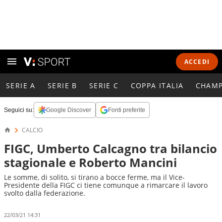
ACCEDI
SERIE A
SERIE B
SERIE C
COPPA ITALIA
CHAMP
Seguici su:
Google Discover
Fonti preferite
CALCIO
FIGC, Umberto Calcagno tra bilancio
stagionale e Roberto Mancini
Le somme, di solito, si tirano a bocce ferme, ma il Vice-
Presidente della FIGC ci tiene comunque a rimarcare il lavoro
svolto dalla federazione.
22/03/21 14:31