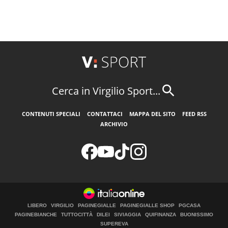
Cerca in Virgilio Sport...
CONTENUTI SPECIALI
CONTATTACI
MAPPA DEL SITO
FEED RSS
ARCHIVIO
LIBERO
VIRGILIO
PAGINEGIALLE
PAGINEGIALLE SHOP
PGCASA
PAGINEBIANCHE
TUTTOCITTÀ
DILEI
SIVIAGGIA
QUIFINANZA
BUONISSIMO
SUPEREVA