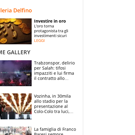
STORIE
lleria Delfino
SPECIALI
Investire in oro
L’oro torna
ESPERTI
protagonista tra gli
investimenti sicuri
LEGGI
CONTATTI
ME GALLERY
Trabzonspor, delirio
per Salah: tifosi
impazziti e lui firma
il contratto allo
stadio
Vozinha, in 30mila
allo stadio per la
presentazione al
Colo-Colo tra luci,
spettacolo, elicotteri
e paracadutisti
La famiglia di Franco
Baresi sempre