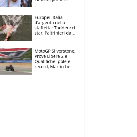
ansia per il
ginocchio e il rischio
agli US Open
Europei, Italia
d’argento nella
staffetta: Taddeucci
star, Paltrinieri da
leggenda. Greg
svela la profezia di
Padre Pio
MotoGP Silverstone,
Prove Libere 2 e
Qualifiche: pole e
record, Martin beffa
tutti. Prima fila
Aprilia