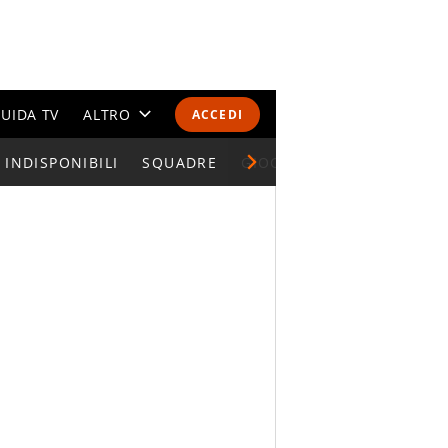
UIDA TV
ALTRO
ACCEDI
INDISPONIBILI
CALENDARI E CLASSIFICHE
SQUADRE
GIOCATORI SERIE A
ALTRI SPORT
MONDIALI 2026
OLIMPIADI
GOSSIP
LIFESTYLE