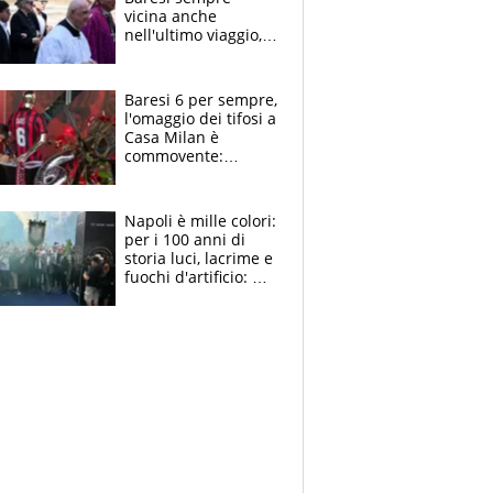
vicina anche
nell'ultimo viaggio,
la moglie Maura, i
figli e i suoi cari
circondati
Baresi 6 per sempre,
dall'affetto dei tifosi
l'omaggio dei tifosi a
Casa Milan è
commovente:
maglie, bandiere,
sciarpe, lacrime e
bigliettini
Napoli è mille colori:
per i 100 anni di
storia luci, lacrime e
fuochi d'artificio: De
Laurentiis salta al
coro anti-Juve