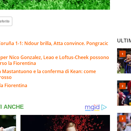
eferite
ULTI
oruña 1-1: Ndour brilla, Atta convince. Pongracic
io per Nico Gonzalez, Leao e Loftus-Cheek possono
rso la Fiorentina
n Mastantuono e la conferma di Kean: come
Grosso
la Fiorentina