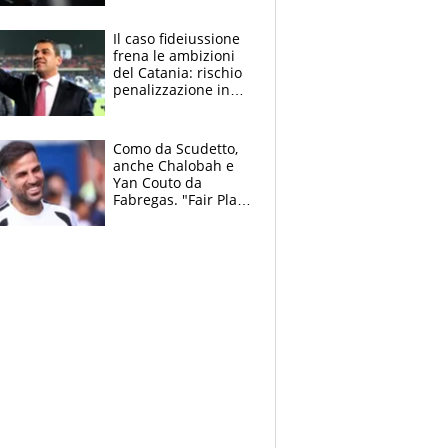
derubato, che
attacco all’Italia
Il caso fideiussione
frena le ambizioni
del Catania: rischio
penalizzazione in
classifica, cosa
succede?
Como da Scudetto,
anche Chalobah e
Yan Couto da
Fabregas. "Fair Play
Finanziario?
Pagheremo la
multa"