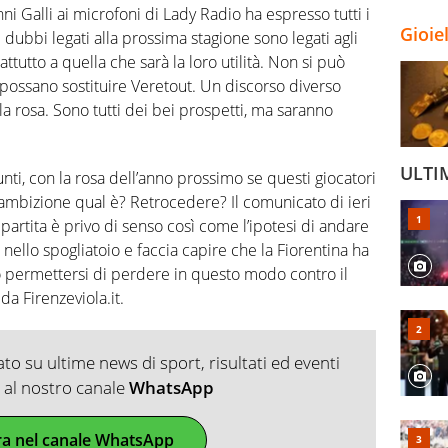
ni Galli ai microfoni di Lady Radio ha espresso tutti i
Gioie
 dubbi legati alla prossima stagione sono legati agli
attutto a quella che sarà la loro utilità. Non si può
possano sostituire Veretout. Un discorso diverso
a rosa. Sono tutti dei bei prospetti, ma saranno
ULTI
unti, con la rosa dell’anno prossimo se questi giocatori
l’ambizione qual è? Retrocedere? Il comunicato di ieri
 partita è privo di senso così come l’ipotesi di andare
i nello spogliatoio e faccia capire che la Fiorentina ha
ò permettersi di perdere in questo modo contro il
da Firenzeviola.it.
o su ultime news di sport, risultati ed eventi
ti al nostro canale
WhatsApp
ra nel canale WhatsApp