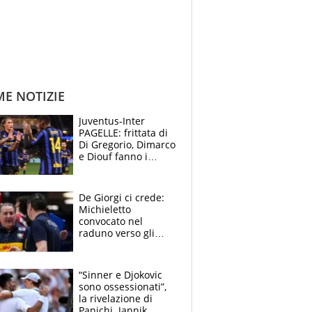
ME NOTIZIE
Juventus-Inter
PAGELLE: frittata di
Di Gregorio, Dimarco
e Diouf fanno i
bianconeri piccoli
piccoli, Ylildiz
scompare, Kolo fa
De Giorgi ci crede:
sperare
Michieletto
convocato nel
raduno verso gli
Europei. A sorpresa
torna Rychlicki
“Sinner e Djokovic
sono ossessionati”,
la rivelazione di
Panichi. Jannik,