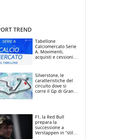
ORT TREND
Tabellone
Calciomercato Serie
A. Movimenti,
acquisti e cessioni:
estate 2026-27
Silverstone, le
caratteristiche del
circuito dove si
corre il Gp di Gran
Bretagna del
Motomondiale
F1, la Red Bull
prepara la
successione a
Verstappen in “stile
Antonelli”. Colapinto