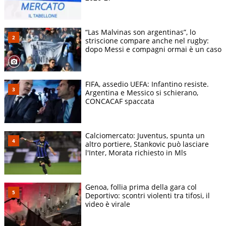
“Las Malvinas son argentinas”, lo
striscione compare anche nel rugby:
dopo Messi e compagni ormai è un caso
FIFA, assedio UEFA: Infantino resiste.
Argentina e Messico si schierano,
CONCACAF spaccata
Calciomercato: Juventus, spunta un
altro portiere, Stankovic può lasciare
l'Inter, Morata richiesto in Mls
Genoa, follia prima della gara col
Deportivo: scontri violenti tra tifosi, il
video è virale