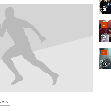
eferite