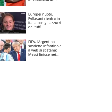
Doualla. Jacobs?
Ecco come è rinato”.
E svela la sorpresa
Europei nuoto,
agli Europei
Pellacani rientra in
Italia con gli azzurri
dei tuffi
FIFA, l’Argentina
sostiene Infantino e
il web si scatena:
Messi finisce nei
meme, la Seleccion
travolta dalle
polemiche