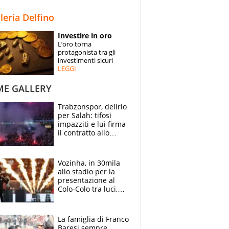
STORIE
lleria Delfino
SPECIALI
Investire in oro
L’oro torna
ESPERTI
protagonista tra gli
investimenti sicuri
LEGGI
CONTATTI
ME GALLERY
Trabzonspor, delirio
per Salah: tifosi
impazziti e lui firma
il contratto allo
stadio
Vozinha, in 30mila
allo stadio per la
presentazione al
Colo-Colo tra luci,
spettacolo, elicotteri
e paracadutisti
La famiglia di Franco
Baresi sempre