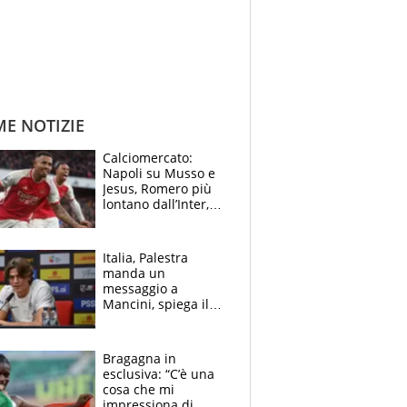
ME NOTIZIE
Calciomercato:
Napoli su Musso e
Jesus, Romero più
lontano dall’Inter,
delirio Mastantuono,
Juve su Trubin. Il
tabellone
Italia, Palestra
manda un
messaggio a
Mancini, spiega il
motivo del no
all’Inter e lancia
l'alleanza con
Bragagna in
Donnarumma
esclusiva: “C’è una
cosa che mi
impressiona di