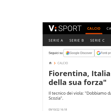
CALCIO
C
SERIE A
SERIE B
SERIE C
Seguici su:
Google Discover
Fonti pr
CALCIO
Fiorentina, Ital
della sua forza"
Il tecnico dei viola: "Dobbiamo d
Scozia".
09/10/22 16:18