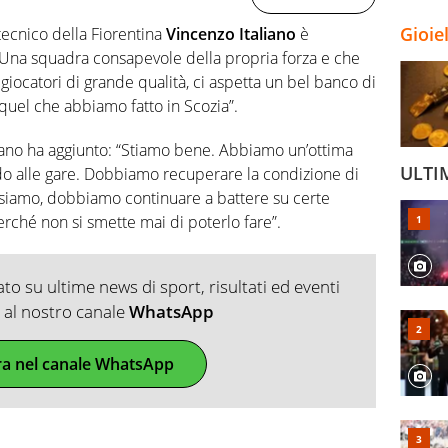
Gioie
l tecnico della Fiorentina
Vincenzo Italiano
è
“Una squadra consapevole della propria forza e che
iocatori di grande qualità, ci aspetta un bel banco di
quel che abbiamo fatto in Scozia”.
liano ha aggiunto: “Stiamo bene. Abbiamo un’ottima
ULTI
ndo alle gare. Dobbiamo recuperare la condizione di
 siamo, dobbiamo continuare a battere su certe
rché non si smette mai di poterlo fare”.
o su ultime news di sport, risultati ed eventi
ti al nostro canale
WhatsApp
ra nel canale WhatsApp