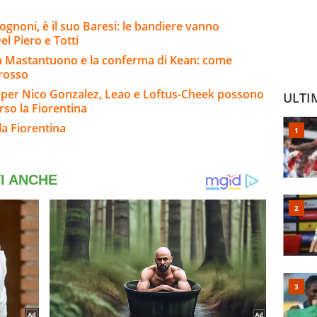
ognoni, è il suo Baresi: le bandiere vanno
el Piero e Totti
n Mastantuono e la conferma di Kean: come
Grosso
io per Nico Gonzalez, Leao e Loftus-Cheek possono
ULTI
rso la Fiorentina
la Fiorentina