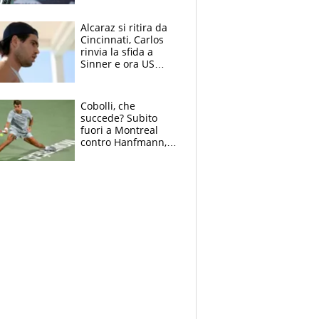
Alcaraz si ritira da
Cincinnati, Carlos
rinvia la sfida a
Sinner e ora US
Open di nuovo a
rischio
Cobolli, che
succede? Subito
fuori a Montreal
contro Hanfmann,
per Flavio è tutta
colpa della tosse