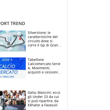
ORT TREND
Silverstone, le
caratteristiche del
circuito dove si
corre il Gp di Gran
Bretagna del
Motomondiale
Tabellone
Calciomercato Serie
A. Movimenti,
acquisti e cessioni:
estate 2026-27
Italia, Mancini: ecco
gli Under 23 da cui
si può ripartire, da
Ekhator a Favasuli