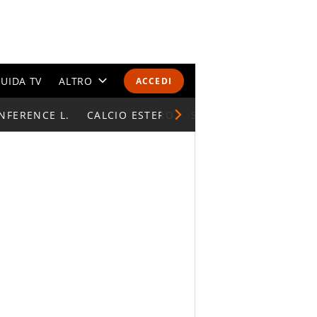
UIDA TV
ALTRO
ACCEDI
NFERENCE L.
CALENDARI E CLASSIFICHE
CALCIO ESTERO
SUPERCOPPA ITALIAN
ALTRI SPORT
MONDIALI 2026
OLIMPIADI
GOSSIP
LIFESTYLE