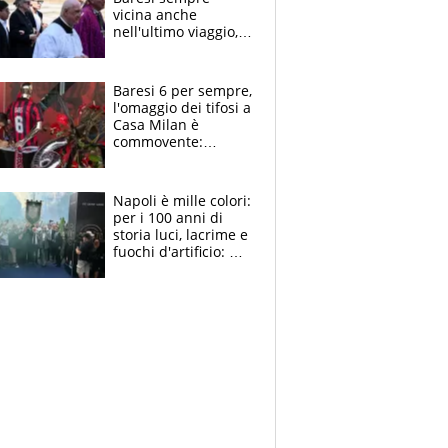
vicina anche
nell'ultimo viaggio,
la moglie Maura, i
figli e i suoi cari
circondati
Baresi 6 per sempre,
dall'affetto dei tifosi
l'omaggio dei tifosi a
Casa Milan è
commovente:
maglie, bandiere,
sciarpe, lacrime e
bigliettini
Napoli è mille colori:
per i 100 anni di
storia luci, lacrime e
fuochi d'artificio: De
Laurentiis salta al
coro anti-Juve