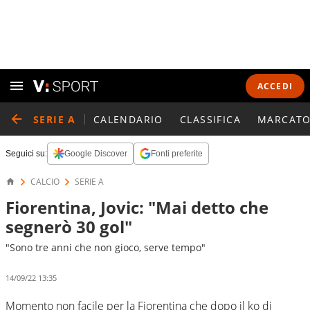
ACCEDI
SERIE A
CALENDARIO
CLASSIFICA
MARCATO
Seguici su:
Google Discover
Fonti preferite
CALCIO
SERIE A
Fiorentina, Jovic: "Mai detto che
segnerò 30 gol"
"Sono tre anni che non gioco, serve tempo"
14/09/22 13:35
Momento non facile per la Fiorentina che dopo il ko di