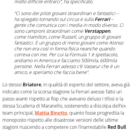
molto difficile entrarci”, ha specificato.
“Ci sono dei piloti giovani straordinari e fantastici –
ha spiegato tornando sul circus e sulla
Ferrari
–
gente che comunica con i media in modo diverso. Ci
sono campioni straordinari come
Verstappen
,
come Hamilton, come Russell, un gruppo di giovani
fantastici. E un gruppo di meno giovani come Alonso
che non era così in forma fisica neanche quando
correva con me. Per cui la Formula 1 è spettacolo,
andiamo in America e facciamo 500mila, 600mila
persone. Nella Ferrari adesso c’è Vasseur che è un
amico, e speriamo che faccia bene”.
Lo stesso
Briatore
, in qualità di esperto del settore, aveva già
indicato come la scorsa stagione la Ferrari avesse fatto un
passo avanti rispetto ai flop che avevano deluso i tifosi e la
stessa Scuderia di Maranello, sostenendo a discolpa dell’ex
team principal,
Mattia Binotto
, quanto fosse progredita la
monoposto rispetto alle disastrose versioni delle ultime
stagioni riuscendo a competere con l’inarrestabile
Red Bull
.