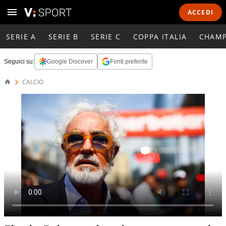
ACCEDI
SERIE A
SERIE B
SERIE C
COPPA ITALIA
CHAMP
Seguici su:
Google Discover
Fonti preferite
CALCIO