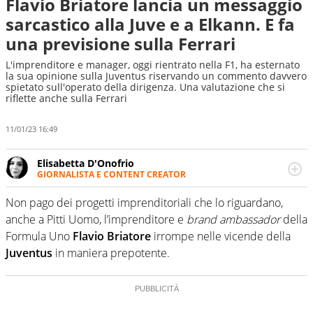
Flavio Briatore lancia un messaggio
sarcastico alla Juve e a Elkann. E fa
una previsione sulla Ferrari
L'imprenditore e manager, oggi rientrato nella F1, ha esternato
la sua opinione sulla Juventus riservando un commento davvero
spietato sull'operato della dirigenza. Una valutazione che si
riflette anche sulla Ferrari
11/01/23 16:49
Elisabetta D'Onofrio
GIORNALISTA E CONTENT CREATOR
Giornalista professionista dal 2007, scrive per curiosità
personale e necessità: soprattutto di calcio, di sport e dei
Non pago dei progetti imprenditoriali che lo riguardano,
suoi protagonisti, concedendosi innocenti evasioni
anche a Pitti Uomo, l’imprenditore e
brand ambassador
della
nell'ambito della creazione di format. Un tempo ala
Formula Uno
Flavio Briatore
irrompe nelle vicende della
destra, oggi si sente a suo agio nel ruolo di libero. Cura
Juventus
in maniera prepotente.
una classifica riservata dei migliori 5 calciatori di sempre.