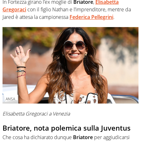
In Fortezza girano l’ex moglie di
Briatore
,
Elisabetta
Gregoraci
con il figlio Nathan e l’imprenditore, mentre da
Jared è attesa la campionessa
Federica Pellegrini
.
ANSA
Elisabetta Gregoraci a Venezia
Briatore, nota polemica sulla Juventus
Che cosa ha dichiarato dunque
Briatore
per aggiudicarsi