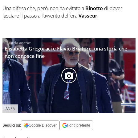
Una difesa che, però, non ha evitato a
Binotto
di dover
lasciare il passo all’avvento dell’era
Vasseur
.
Elisabetta Gregoraci e Flavio Briatore: una storia che
non conosce fine
ANSA
Seguici su:
Google Discover
Fonti preferite