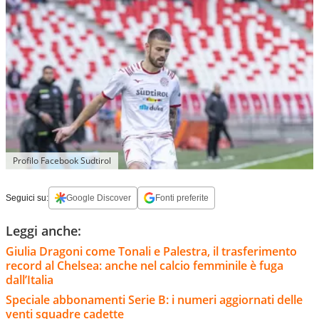
Profilo Facebook Sudtirol
Seguici su:
Google Discover
Fonti preferite
Leggi anche:
Giulia Dragoni come Tonali e Palestra, il trasferimento
record al Chelsea: anche nel calcio femminile è fuga
dall’Italia
Speciale abbonamenti Serie B: i numeri aggiornati delle
venti squadre cadette