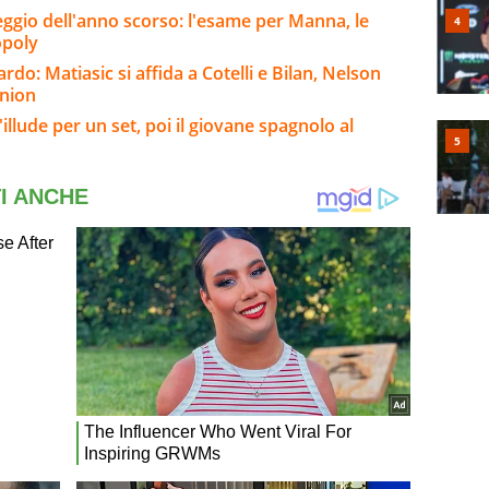
eggio dell'anno scorso: l'esame per Manna, le
opoly
rdo: Matiasic si affida a Cotelli e Bilan, Nelson
nnion
llude per un set, poi il giovane spagnolo al