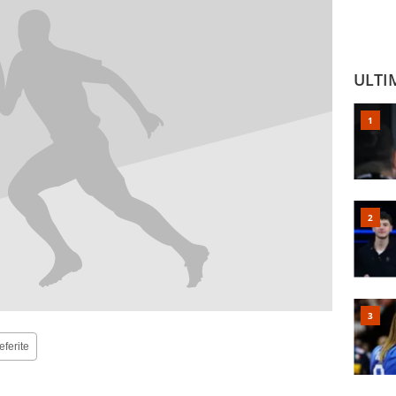
ULTI
eferite