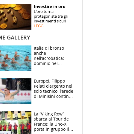
STORIE
Investire in oro
L’oro torna
SPECIALI
protagonista tra gli
investimenti sicuri
LEGGI
ESPERTI
ME GALLERY
CONTATTI
Italia di bronzo
anche
nell’acrobatica:
dominio nel
medagliere, ora
tocca a Ceccon, Curti
e compagni
Europei, Filippo
continuare
Pelati d’argento nel
solo tecnico: l’erede
di Minisini continua
a stupire, Los
Angeles è già nel
mirino
La “Viking Row”
sbarca al Tour de
France: la Uno-X
porta in gruppo il