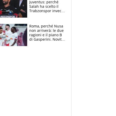
Juventus: perché
Salah ha scelto il
Trabzonspor invece
di un top club
Roma, perché Nusa
non arriverà: le due
ragioni e il piano B
di Gasperini. Novità
su Pellegrini e
Cacciamani