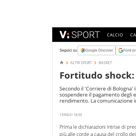
CALCIO
C
Seguici su:
Google Discover
Fonti pr
ALTRI SPORT
BASKET
Fortitudo shock:
Secondo il 'Corriere di Bologna' 
sospendere il pagamento degli e
rendimento. La comunicazione in
17/03/21 16:55
Prima le dichiarazioni intrise di p
più alle corde a causa del crollo de