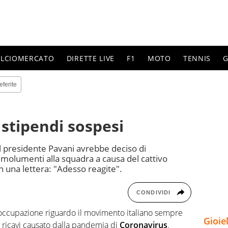
ALCIOMERCATO
DIRETTE LIVE
F1
MOTO
TENNIS
G
eferite
 stipendi sospesi
il presidente Pavani avrebbe deciso di
molumenti alla squadra a causa del cattivo
 una lettera: "Adesso reagite".
CONDIVIDI
reoccupazione riguardo il movimento italiano sempre
Gioie
i ricavi causato dalla pandemia di
Coronavirus
.