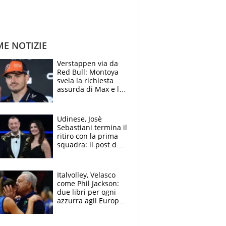
ME NOTIZIE
Verstappen via da
Red Bull: Montoya
svela la richiesta
assurda di Max e lo
avverte: “Sicuro
Mercedes e
McLaren siano
Udinese, Josè
meglio?”
Sebastiani termina il
ritiro con la prima
squadra: il post del
figlio di Amadeus e
Sanremo sullo
sfondo
Italvolley, Velasco
come Phil Jackson:
due libri per ogni
azzurra agli Europei.
Quello per Sylla è
“geniale”