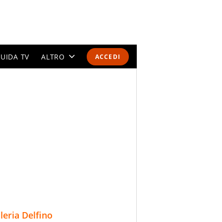
UIDA TV
ALTRO
ACCEDI
CALENDARI E CLASSIFICHE
ALTRI SPORT
MONDIALI 2026
OLIMPIADI
GOSSIP
LIFESTYLE
lleria Delfino