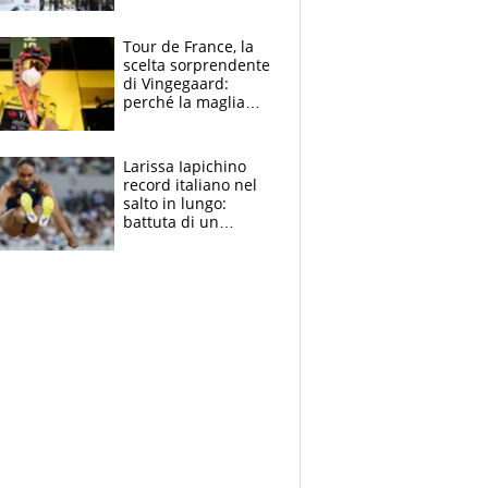
rito della Norvegia
di Haaland e
compagni
Tour de France, la
scelta sorprendente
di Vingegaard:
perché la maglia
gialla indossa la
mascherina, il
rischio da evitare
Larissa Iapichino
record italiano nel
salto in lungo:
battuta di un
centimetro mamma
Fiona May