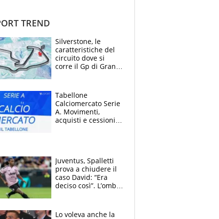
ORT TREND
Silverstone, le
caratteristiche del
circuito dove si
corre il Gp di Gran
Bretagna del
Motomondiale
Tabellone
Calciomercato Serie
A. Movimenti,
acquisti e cessioni:
estate 2026-27
Juventus, Spalletti
prova a chiudere il
caso David: “Era
deciso così”. L’ombra
di Zirkzee e la
sentenza dei tifosi
Lo voleva anche la