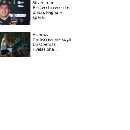
Silverstone:
Bezzecchi record e
dolori, Bagnaia
spera
nell'antidolorifico,
Marquez si tira fuori
e vota Aprilia
Alcaraz,
l’indiscrezione sugli
US Open: la
rivelazione
dell’amico
giornalista e il piano
B. Rune verso la
rinuncia