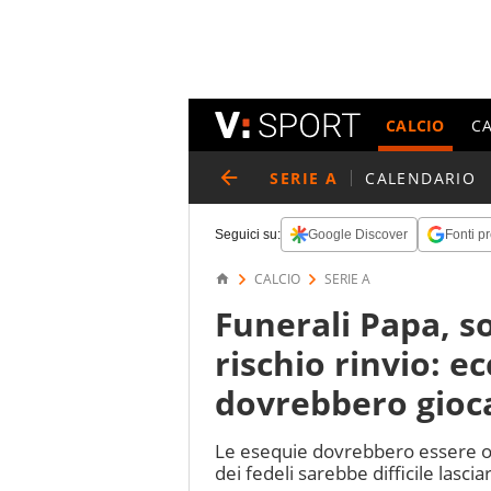
CALCIO
C
SERIE A
CALENDARIO
Seguici su:
Google Discover
Fonti pr
CALCIO
SERIE A
Funerali Papa, s
rischio rinvio: e
dovrebbero gioc
Le esequie dovrebbero essere off
dei fedeli sarebbe difficile lasc