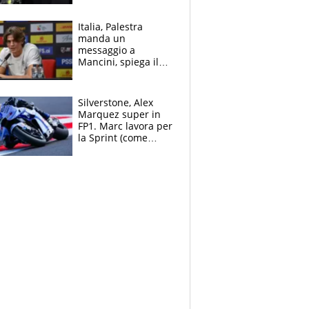
Italia, Palestra
manda un
messaggio a
Mancini, spiega il
motivo del no
all’Inter e lancia
l'alleanza con
Silverstone, Alex
Donnarumma
Marquez super in
FP1. Marc lavora per
la Sprint (come
Martin), bene
Bezzecchi