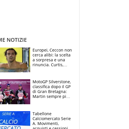
ME NOTIZIE
Europei, Ceccon non
cerca alibi: la scelta
a sorpresa e una
rinuncia. Curtis,
momento della
verità: “La pressione
c’è”
MotoGP Silverstone,
classifica dopo il GP
di Gran Bretagna:
Martin sempre più
leader, ma
Bezzecchi avanza
Tabellone
Calciomercato Serie
A. Movimenti,
acquisti e cessioni: