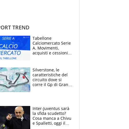
ORT TREND
Tabellone
Calciomercato Serie
A. Movimenti,
acquisti e cessioni:
estate 2026-27
Silverstone, le
caratteristiche del
circuito dove si
corre il Gp di Gran
Bretagna del
Motomondiale
Inter-Juventus sarà
la sfida scudetto?
Cosa manca a Chivu
e Spalletti, oggi il
primo antipasto