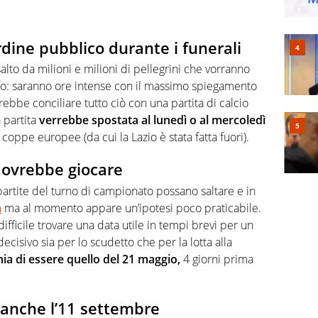
rdine pubblico durante i funerali
alto da milioni e milioni di pellegrini che vorranno
sco: saranno ore intense con il massimo spiegamento
rebbe conciliare tutto ciò con una partita di calcio
a partita
verrebbe spostata al lunedì o al mercoledì
coppe europee (da cui la Lazio è stata fatta fuori).
i dovrebbe giocare
partite del turno di campionato possano saltare e in
a
ma al momento appare un’ipotesi poco praticabile.
ifficile trovare una data utile in tempi brevi per un
isivo sia per lo scudetto che per la lotta alla
chia di essere quello del 21 maggio,
4 giorni prima
neanche l’11 settembre