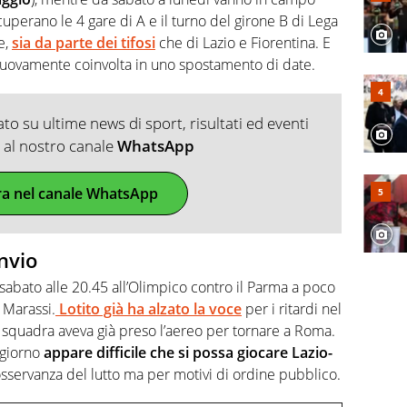
uperano le 4 gare di A e il turno del girone B di Lega
e,
sia da parte dei tifosi
che di Lazio e Fiorentina. E
 nuovamente coinvolta in uno spostamento di date.
o su ultime news di sport, risultati ed eventi
ti al nostro canale
WhatsApp
ra nel canale WhatsApp
nvio
sabato alle 20.45 all’Olimpico contro il Parma a poco
 Marassi.
Lotito già ha alzato la voce
per i ritardi nel
 squadra aveva già preso l’aereo per tornare a Roma.
 giorno
appare difficile che si possa giocare Lazio-
servanza del lutto ma per motivi di ordine pubblico.