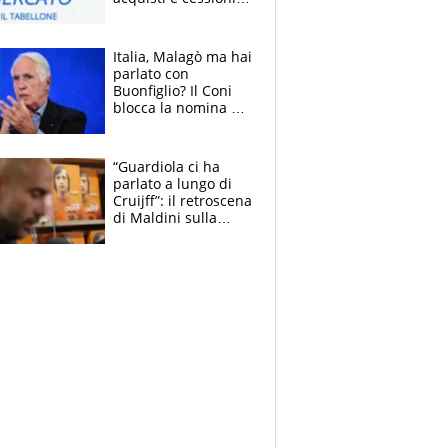
estate 2026-27
Italia, Malagò ma hai
parlato con
Buonfiglio? Il Coni
blocca la nomina di
Diana Bianchedi
“Guardiola ci ha
parlato a lungo di
Cruijff”: il retroscena
di Maldini sulla
Nazionale e sul
sogno interrotto