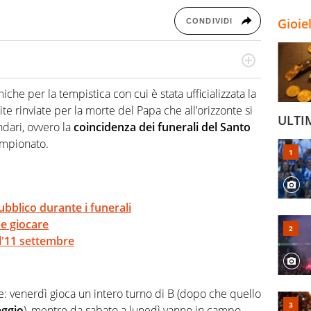
Gioie
CONDIVIDI
numerose manifestazioni sportive e collaborato con
, competenza, conoscenza e memoria storica. Si occupa
che per la tempistica con cui è stata ufficializzata la
te rinviate per la morte del Papa che all’orizzonte si
ULTI
dari, ovvero la
coincidenza dei funerali del Santo
mpionato.
ubblico durante i funerali
be giocare
 l'11 settembre
e: venerdì gioca un intero turno di B (dopo che quello
aggio
), mentre da sabato a lunedì vanno in campo