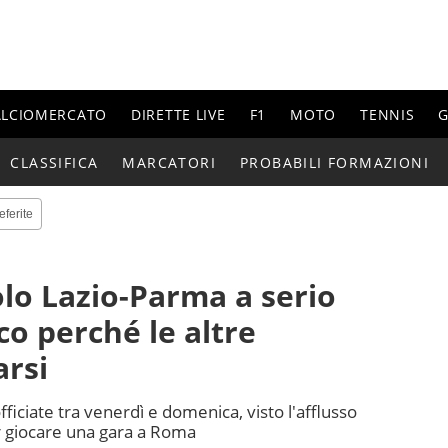
ALCIOMERCATO
DIRETTE LIVE
F1
MOTO
TENNIS
G
CLASSIFICA
MARCATORI
PROBABILI FORMAZIONI
eferite
olo Lazio-Parma a serio
cco perché le altre
arsi
iciate tra venerdì e domenica, visto l'afflusso
iar giocare una gara a Roma