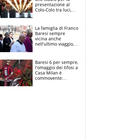
presentazione al
Colo-Colo tra luci,
spettacolo, elicotteri
e paracadutisti
La famiglia di Franco
Baresi sempre
vicina anche
nell'ultimo viaggio,
la moglie Maura, i
figli e i suoi cari
circondati
Baresi 6 per sempre,
dall'affetto dei tifosi
l'omaggio dei tifosi a
Casa Milan è
commovente:
maglie, bandiere,
sciarpe, lacrime e
bigliettini