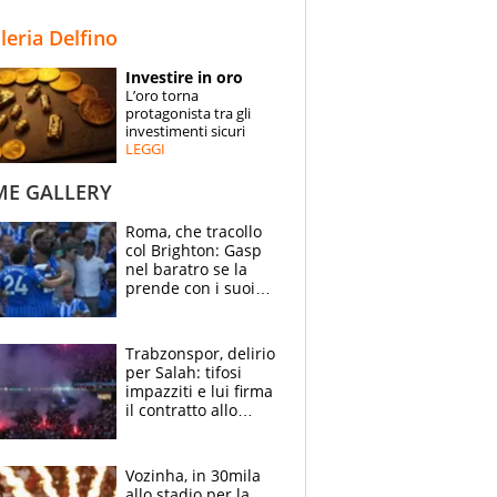
STORIE
lleria Delfino
SPECIALI
Investire in oro
L’oro torna
ESPERTI
protagonista tra gli
investimenti sicuri
LEGGI
CONTATTI
ME GALLERY
Roma, che tracollo
col Brighton: Gasp
nel baratro se la
prende con i suoi
cambiando tutti
Trabzonspor, delirio
per Salah: tifosi
impazziti e lui firma
il contratto allo
stadio
Vozinha, in 30mila
allo stadio per la