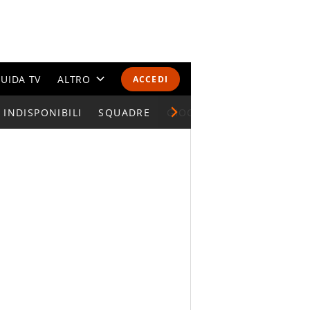
UIDA TV
ALTRO
ACCEDI
INDISPONIBILI
CALENDARI E CLASSIFICHE
SQUADRE
GIOCATORI SERIE A
ALTRI SPORT
MONDIALI 2026
OLIMPIADI
GOSSIP
LIFESTYLE