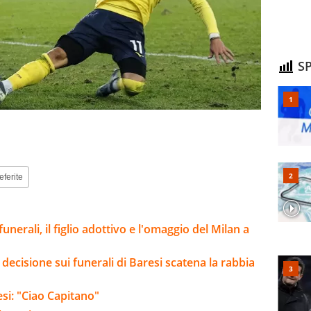
SP
eferite
funerali, il figlio adottivo e l'omaggio del Milan a
 decisione sui funerali di Baresi scatena la rabbia
resi: "Ciao Capitano"