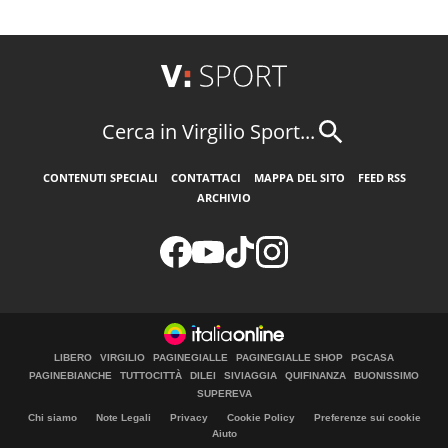
Cerca in Virgilio Sport...
CONTENUTI SPECIALI
CONTATTACI
MAPPA DEL SITO
FEED RSS
ARCHIVIO
LIBERO
VIRGILIO
PAGINEGIALLE
PAGINEGIALLE SHOP
PGCASA
PAGINEBIANCHE
TUTTOCITTÀ
DILEI
SIVIAGGIA
QUIFINANZA
BUONISSIMO
SUPEREVA
Chi siamo
Note Legali
Privacy
Cookie Policy
Preferenze sui cookie
Aiuto