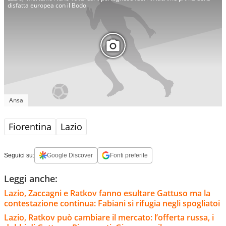
disfatta europea con il Bodo
Ansa
Fiorentina
Lazio
Seguici su:
Google Discover
Fonti preferite
Leggi anche:
Lazio, Zaccagni e Ratkov fanno esultare Gattuso ma la
contestazione continua: Fabiani si rifugia negli spogliatoi
Lazio, Ratkov può cambiare il mercato: l’offerta russa, i