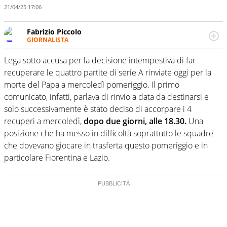
21/04/25 17:06
Fabrizio Piccolo
GIORNALISTA
Nella sua carriera ha seguito numerose manifestazioni
sportive e collaborato con agenzie e testate. Esperienza,
Lega sotto accusa per la decisione intempestiva di far
competenza, conoscenza e memoria storica. Si occupa
recuperare le quattro partite di serie A rinviate oggi per la
prevalentemente di calcio
morte del Papa a mercoledì pomeriggio. Il primo
comunicato, infatti, parlava di rinvio a data da destinarsi e
solo successivamente è stato deciso di accorpare i 4
recuperi a mercoledì,
dopo due giorni, alle 18.30.
Una
posizione che ha messo in difficoltà soprattutto le squadre
che dovevano giocare in trasferta questo pomeriggio e in
particolare Fiorentina e Lazio.