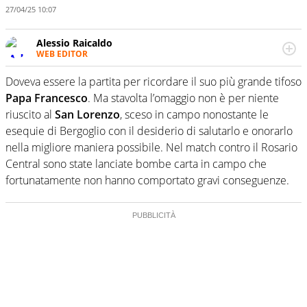
27/04/25 10:07
Alessio Raicaldo
WEB EDITOR
Un figlio che si chiama Diego e la tesi di laurea sugli stadi
di proprietà in Italia. Il calcio quale filo conduttore
Doveva essere la partita per ricordare il suo più grande tifoso
irrinunciabile tra passione e professione. Per Virgilio
Papa Francesco
. Ma stavolta l’omaggio non è per niente
Sport indaga, approfondisce e scandaglia l'universo
riuscito al
San Lorenzo
, sceso in campo nonostante le
mondo dello sport per antonomasia
esequie di Bergoglio con il desiderio di salutarlo e onorarlo
nella migliore maniera possibile. Nel match contro il Rosario
Central sono state lanciate bombe carta in campo che
fortunatamente non hanno comportato gravi conseguenze.