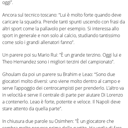
oggi”.
Ancora sul tecnico toscano: “Lui è molto forte quando deve
caricare la squadra. Prende tanti spunti uscendo con frasi da
altri sport come la pallavolo per esempio. Si interessa allo
sport in generale e non solo al calcio, studiando tantissimo
come solo i grandi allenatori fanno”.
Un parere poi su Mario Rui: ”È un grande terzino. Oggi lui e
Theo Hernandez sono i migliori terzini del campionato”.
Ghoulam da poi un parere su Brahim e Leao: “Sono due
giocatori molto diversi: uno viene molto dentro al campo e
serve l’appoggio dei centrocampisti per prenderlo. L’altro va
in velocità e serve il centrale di parte per aiutare Di Lorenzo
a contenerlo. Leao è forte, potente e veloce. Il Napoli deve
stare attento da quella parte”.
In chiusura due parole su Osimhen: ”È un giocatore che
sembra molto nervoso prima delle partite. Ha voglia di fare