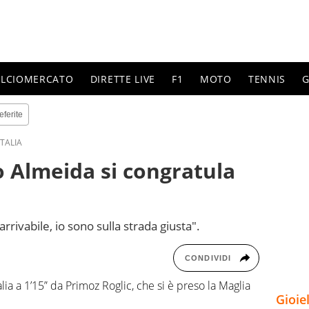
ALCIOMERCATO
DIRETTE LIVE
F1
MOTO
TENNIS
G
eferite
ITALIA
ao Almeida si congratula
rrivabile, io sono sulla strada giusta".
CONDIVIDI
lia a 1’15” da Primoz Roglic, che si è preso la Maglia
Gioie