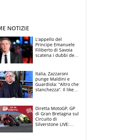
ME NOTIZIE
L'appello del
Principe Emanuele
Filiberto di Savoia
scatena i dubbi dei
tifosi: "E' una
trappola"
Italia, Zazzaroni
punge Maldini e
Guardiola: “Altro che
stanchezza”. Il like
di Mancini e le
polemiche sui social
Diretta MotoGP, GP
di Gran Bretagna sul
Circuito di
Silverstone LIVE:
Aprilia vuole
un'altra impresa,