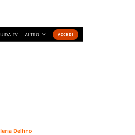
UIDA TV
ALTRO
ACCEDI
CALENDARI E CLASSIFICHE
ALTRI SPORT
MONDIALI 2026
OLIMPIADI
GOSSIP
LIFESTYLE
lleria Delfino