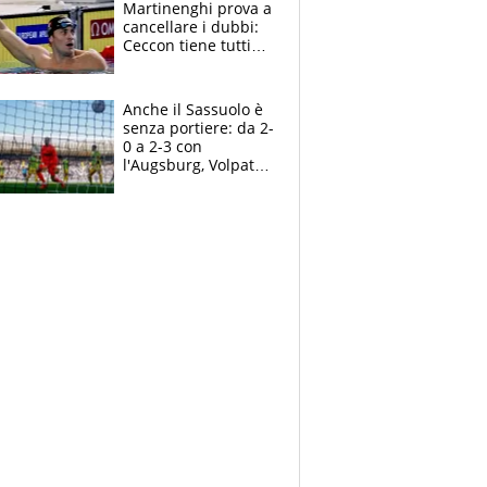
Martinenghi prova a
cancellare i dubbi:
Ceccon tiene tutti
col fiato sospeso.
Pellegrini punta su
Curtis
Anche il Sassuolo è
senza portiere: da 2-
0 a 2-3 con
l'Augsburg, Volpato
non basta, che
errori di Muric