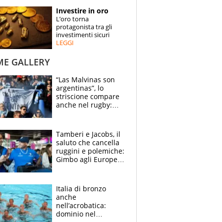
STORIE
Investire in oro
L’oro torna
SPECIALI
protagonista tra gli
investimenti sicuri
LEGGI
ESPERTI
ME GALLERY
CONTATTI
“Las Malvinas son
argentinas”, lo
striscione compare
anche nel rugby:
dopo Messi e
compagni ormai è
un caso
Tamberi e Jacobs, il
saluto che cancella
ruggini e polemiche:
Gimbo agli Europei
cerca un altro
miracolo
Italia di bronzo
anche
nell’acrobatica:
dominio nel