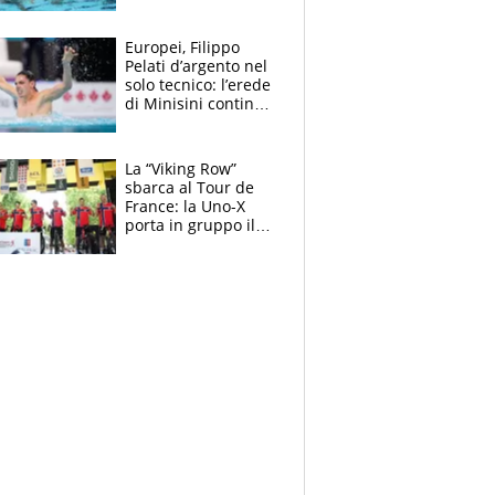
medagliere, ora
tocca a Ceccon, Curti
e compagni
Europei, Filippo
continuare
Pelati d’argento nel
solo tecnico: l’erede
di Minisini continua
a stupire, Los
Angeles è già nel
mirino
La “Viking Row”
sbarca al Tour de
France: la Uno-X
porta in gruppo il
rito della Norvegia
di Haaland e
compagni