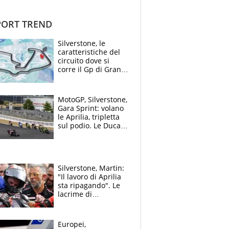
ORT TREND
Silverstone, le
caratteristiche del
circuito dove si
corre il Gp di Gran
Bretagna del
Motomondiale
MotoGP, Silverstone,
Gara Sprint: volano
le Aprilia, tripletta
sul podio. Le Ducati
crollano
Silverstone, Martin:
"Il lavoro di Aprilia
sta ripagando". Le
lacrime di
Bezzecchi: "Ho dato
tutto, spero di finire
la gara domani"
Europei,