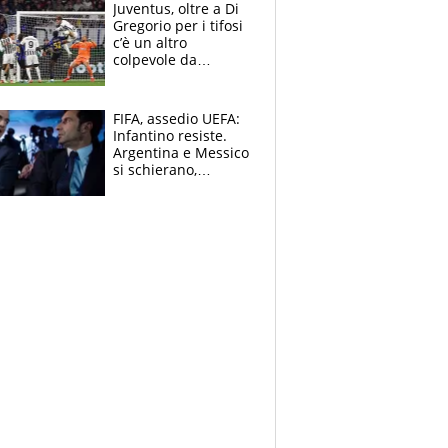
Ducati in affanno
Juventus, oltre a Di
Gregorio per i tifosi
c’è un altro
colpevole da
mandar via
FIFA, assedio UEFA:
Infantino resiste.
Argentina e Messico
si schierano,
CONCACAF spaccata