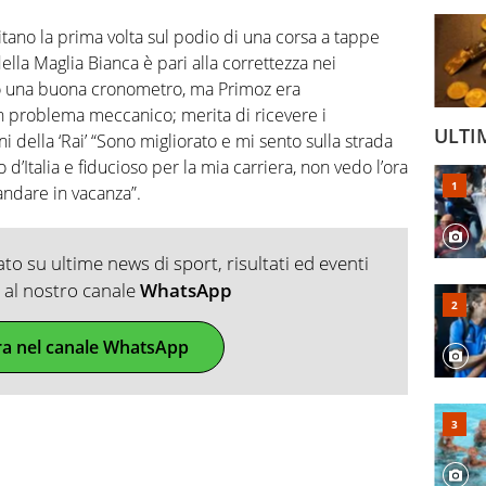
sitano la prima volta sul podio di una corsa a tappe
ella Maglia Bianca è pari alla correttezza nei
to una buona cronometro, ma Primoz era
un problema meccanico; merita di ricevere i
ULTI
della ‘Rai’ “Sono migliorato e mi sento sulla strada
 d’Italia e fiducioso per la mia carriera, non vedo l’ora
andare in vacanza”.
o su ultime news di sport, risultati ed eventi
ti al nostro canale
WhatsApp
ra nel canale WhatsApp