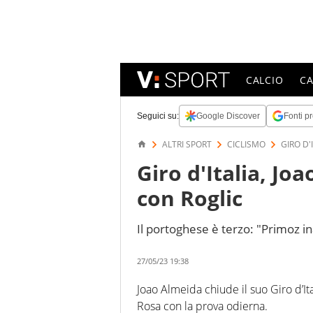
CALCIO
C
Seguici su:
Google Discover
Fonti pr
ALTRI SPORT
CICLISMO
GIRO D'
Giro d'Italia, Jo
con Roglic
Il portoghese è terzo: "Primoz ina
27/05/23 19:38
Joao Almeida chiude il suo Giro d’Ita
Rosa con la prova odierna.