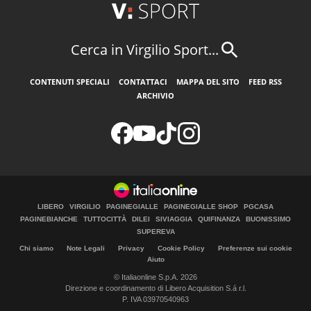
Cerca in Virgilio Sport...
CONTENUTI SPECIALI
CONTATTACI
MAPPA DEL SITO
FEED RSS
ARCHIVIO
LIBERO
VIRGILIO
PAGINEGIALLE
PAGINEGIALLE SHOP
PGCASA
PAGINEBIANCHE
TUTTOCITTÀ
DILEI
SIVIAGGIA
QUIFINANZA
BUONISSIMO
SUPEREVA
Chi siamo
Note Legali
Privacy
Cookie Policy
Preferenze sui cookie
Aiuto
© Italiaonline S.p.A. 2026
Direzione e coordinamento di Libero Acquisition S.á r.l.
P. IVA 03970540963