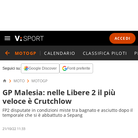
ACCEDI
MOTOGP
CALENDARIO
CLASSIFICA PILOTI
P
Seguici su:
Google Discover
Fonti preferite
MOTO
MOTOGP
GP Malesia: nelle Libere 2 il più
veloce è Crutchlow
FP2 disputate in condizioni miste tra bagnato e asciutto dopo il
temporale che si è abbattuto a Sepang
21/10/22 11:33