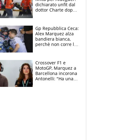
dichiarato unfit dal
dottor Charte dopo
la brutta caduta di
venerdì
Gp Repubblica Ceca:
Alex Marquez alza
bandiera bianca,
perchè non corre la
Sprint e la gara di
Brno
Crossover F1 e
MotoGP, Marquez a
Barcellona incorona
Antonelli: "Ha una
grinta diversa"