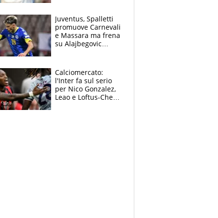
Jannik e Alcaraz"
Juventus, Spalletti
promuove Carnevali
e Massara ma frena
su Alajbegovic
titolare: il punto
sull’infortunio di
Yildiz
Calciomercato:
l'Inter fa sul serio
per Nico Gonzalez,
Leao e Loftus-Cheek
possono restare al
Milan, Mastantuono
verso la Fiorentina