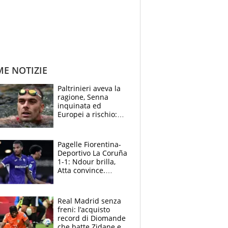
ME NOTIZIE
Paltrinieri aveva la
ragione, Senna
inquinata ed
Europei a rischio:
allenamenti fermi,
cosa succede
adesso
Pagelle Fiorentina-
Deportivo La Coruña
1-1: Ndour brilla,
Atta convince.
Pongracic rovina
tutto nel finale
Real Madrid senza
freni: l’acquisto
record di Diomande
che batte Zidane e