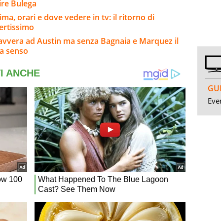
ire Bulega
a, orari e dove vedere in tv: il ritorno di
ertissimo
 avvera ad Austin ma senza Bagnaia e Marquez il
ha senso
GUI
Even