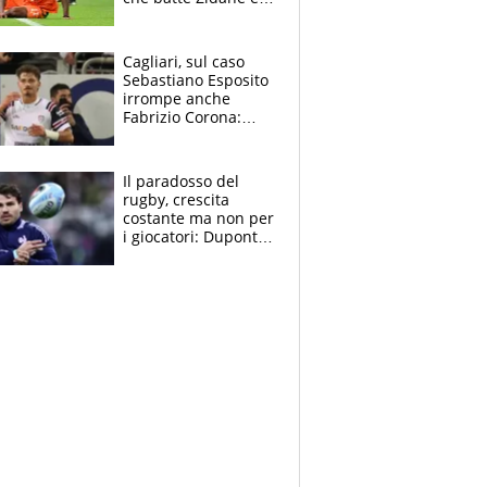
Ronaldo. Vinicius
rinnova: le cifre
Cagliari, sul caso
Sebastiano Esposito
irrompe anche
Fabrizio Corona:
“Ecco cosa è
successo, ho le
prove”
Il paradosso del
rugby, crescita
costante ma non per
i giocatori: Dupont
(il più pagato al
mondo) guadagna
solo 1,4 milioni
all'anno