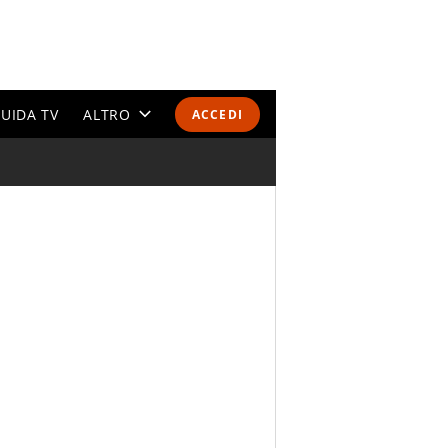
UIDA TV
ALTRO
ACCEDI
CALENDARI E CLASSIFICHE
ALTRI SPORT
MONDIALI 2026
OLIMPIADI
GOSSIP
LIFESTYLE