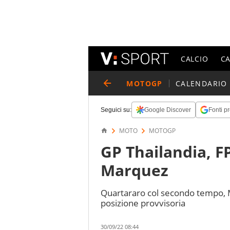
CALCIO
C
MOTOGP
CALENDARIO
Seguici su:
Google Discover
Fonti pr
MOTO
MOTOGP
GP Thailandia, FP
Marquez
Quartararo col secondo tempo, Mi
posizione provvisoria
30/09/22 08:44