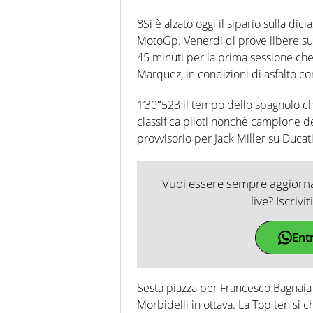
8Si è alzato oggi il sipario sulla d
MotoGp. Venerdì di prove libere su
45 minuti per la prima sessione che 
Marquez, in condizioni di asfalto c
1’30″523 il tempo dello spagnolo che
classifica piloti nonchè campione d
provvisorio per Jack Miller su Ducat
Vuoi essere sempre aggiornat
live? Iscrivi
Ent
Sesta piazza per Francesco Bagnaia 
Morbidelli in ottava. La Top ten si