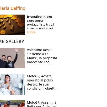
STORIE
lleria Delfino
SPECIALI
Investire in oro
L’oro torna
ESPERTI
protagonista tra gli
investimenti sicuri
LEGGI
CONTATTI
ME GALLERY
Valentino Rossi:
"Insieme a Le
Mans", la proposta
indecente con
Lando Norris al
Festival di
Goodwood
MotoGP, Acosta
operato al polso
destro: le sue
condizioni, obiettivo
Sachsenring
MotoGP, Assen già
finita per Aldeguer: