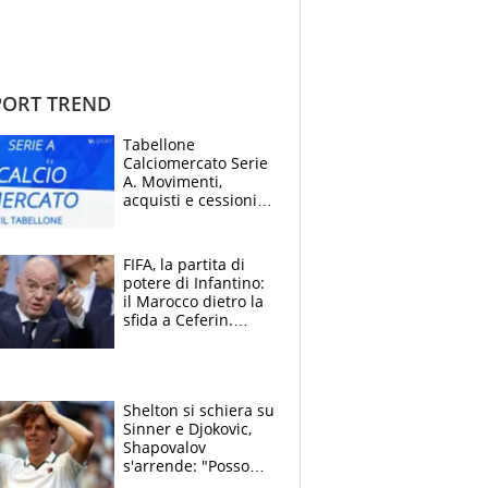
ORT TREND
Tabellone
Calciomercato Serie
A. Movimenti,
acquisti e cessioni:
estate 2026-27
FIFA, la partita di
potere di Infantino:
il Marocco dietro la
sfida a Ceferin.
Scontro sul
Mondiale a 64
squadre, l’ira di Figo
Shelton si schiera su
Sinner e Djokovic,
Shapovalov
s'arrende: "Posso
battere tutti tranne