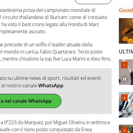
Gioie
iciassettesima prova del campionato mondiale di
l circuito thailandese di Buriram: come di consueto
ha visto il best crono legato alla Honda di Marc
ompletamente asciutto.
 precede di un soffio il leader attuale della
ULTI
el mondo in carica, Fabio Quartararo. Terzo posto
i, mentre chiudono la top five Luca Marini e Alex Rins.
o su ultime news di sport, risultati ed eventi
ti al nostro canale
WhatsApp
ra nel canale WhatsApp
a 0″223 da Marquez, poi Miguel Oliveira in settima e
 chiude con il nono posto conquistato da Enea