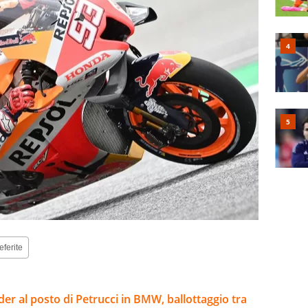
eferite
er al posto di Petrucci in BMW, ballottaggio tra