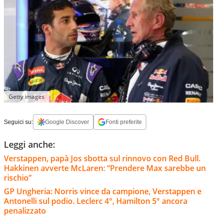
Getty images
Seguici su:
Google Discover
Fonti preferite
Leggi anche:
Verstappen, papà Jos sbotta sul rinnovo con Red Bull.
Hakkinen avverte McLaren: “Prendere Max sarebbe un
rischio”
GP Ungheria: Norris vince da campione, Verstappen e
Antonelli sul podio. Leclerc 4°, Hamilton 5° ancora
penalizzato