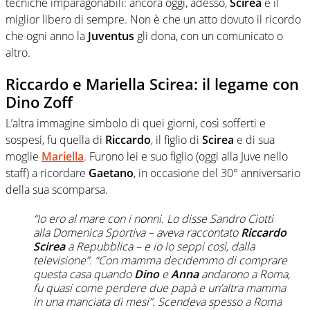
tecniche imparagonabili: ancora oggi, adesso,
Scirea
è il
miglior libero di sempre. Non è che un atto dovuto il ricordo
che ogni anno la
Juventus
gli dona, con un comunicato o
altro.
Riccardo e Mariella Scirea: il legame con
Dino Zoff
L’altra immagine simbolo di quei giorni, così sofferti e
sospesi, fu quella di
Riccardo
, il figlio di
Scirea
e di sua
moglie
Mariella
. Furono lei e suo figlio (oggi alla Juve nello
staff) a ricordare
Gaetano
, in occasione del 30° anniversario
della sua scomparsa.
“Io ero al mare con i nonni. Lo disse Sandro Ciotti
alla
Domenica Sportiva
– aveva raccontato
Riccardo
Scirea
a Repubblica – e io lo seppi così, dalla
televisione”. “Con mamma decidemmo di comprare
questa casa quando
Dino
e
Anna
andarono a Roma,
fu quasi come perdere due papà e un’altra mamma
in una manciata di mesi”. Scendeva spesso a Roma