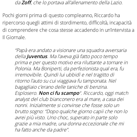
da
Zoff
, che lo portava all’allenamento della Lazio.
Pochi giorni prima di questo compleanno, Riccardo ha
ripercorso quegli attimi di stordimento, difficoltà, incapacità
di comprendere che cosa stesse accadendo in un’intervista a
Il Giornale.
“Papà era andato a visionare una squadra avversaria
della
Juventus
. Ma l’aveva già fatto poco tempo
prima e per questo motivo era riluttante a tornare in
Polonia. Ma Boniperti, da perfezionista qual era, fu
irremovibile. Quindi lui ubbidì e nel tragitto di
ritorno l’auto su cui viaggiava fu tamponata. Nel
bagagliaio c’erano delle taniche di benzina.
Esplosero.
Non ci fu scampo
“. Riccardo, oggi match
analyst del club bianconero era al mare, a casa dei
nonni. Inizialmente si convinse che fosse solo un
brutto sogno: “Dopo qualche giorno capii che non lo
avrei più visto. Uno choc, superato in parte solo
grazie a mia madre, una donna eccezionale che mi
ha fatto anche da padre”.