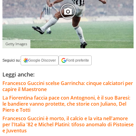
Getty Images
Seguici su:
Google Discover
Fonti preferite
Leggi anche:
Francesco Guccini scelse Garrincha: cinque calciatori per
capire il Maestrone
La Fiorentina faccia pace con Antognoni, è il suo Baresi:
le bandiere vanno protette, che storie con Juliano, Del
Piero e Totti
Francesco Guccini è morto, il calcio e la vita nell'amore
per l'Italia '82 e Michel Platini: tifoso anomalo di Pistoiese
e Juventus