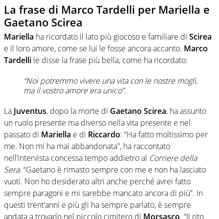
La frase di Marco Tardelli per Mariella e
Gaetano Scirea
Mariella
ha ricordato il lato più giocoso e familiare di
Scirea
e il loro amore, come se lui le fosse ancora accanto.
Marco
Tardelli
le disse la frase più bella, come ha ricordato:
“Noi potremmo vivere una vita con le nostre mogli,
ma il vostro amore era unico”.
La
Juventus
, dopo la morte di
Gaetano Scirea
, ha assunto
un ruolo presente ma diverso nella vita presente e nel
passato di
Mariella
e di
Riccardo
: “Ha fatto moltissimo per
me. Non mi ha mai abbandonata”, ha raccontato
nell’intervista concessa tempo addietro al
Corriere della
Sera
. “Gaetano è rimasto sempre con me e non ha lasciato
vuoti. Non ho desiderato altri anche perché avrei fatto
sempre paragoni e mi sarebbe mancato ancora di più”. In
questi trent’anni e più gli ha sempre parlato, è sempre
andata a trovarlo nel piccolo cimitero di
Morsasco
. “Il rito