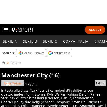
ACCEDI
SERIE A
SERIE B
SERIE C
COPPA ITALIA
CHAMP
Seguici su:
Google Discover
Fonti preferite
CALCIO
Manchester City (16)
Fonte: Twitter
1
di
12
In testa alla classifica ci sono i campioni d'Inghilterra, con
quattro inglesi (John Stones, Kyle Walker, Fabian Delph, Raheem
Sterling), quattro brasiliani (Ederson, Danilo, Fernandinho,
Gabriel Jesus), due belgi (Vincent Kompany, Kevin De Bruyne) e
argentini (Nicolás Otamendi, Sergio Agüero), uno spagnolo (David