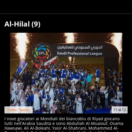
Al-Hilal (9)
Fonte: Twitter
11
di
12
I nove giocatori ai Mondiali dei biancoblu di Riyad giocano
tutti nell'Arabia Saudita e sono Abdullah Al-Muaiouf, Osama
Hawsawi, Ali Al-Boleahi, Yasir Al-Shahrani, Mohammed Al-