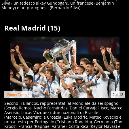
Silva), un tedesco (Ilkay Gündogan), un francese (Benjamin
Mendy) e un portoghese (Bernardo Silva).
Real Madrid (15)
Fonte: Twitter
2
di
12
Secondi i Blancos, rappresentati al Mondiale da sei spagnoli
(Sergio Ramos, Nacho Fernández, Daniel Carvajal, Isco, Marco
Asensio, Lucas Vázquez), due nazionali di Brasile
(Marcelo, Casemiro) e Croazia (Luka Modric, Mateo Kovacic) e
uno a testa per Portogallo (Cristiano Ronaldo), Germania (Toni
Kroos), Francia (Raphaël Varane), Costa Rica (Keylor Navas) e