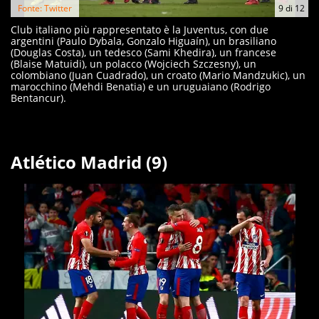
Fonte: Twitter
9
di
12
Club italiano più rappresentato è la Juventus, con due
argentini (Paulo Dybala, Gonzalo Higuaín), un brasiliano
(Douglas Costa), un tedesco (Sami Khedira), un francese
(Blaise Matuidi), un polacco (Wojciech Szczesny), un
colombiano (Juan Cuadrado), un croato (Mario Mandzukic), un
marocchino (Mehdi Benatia) e un uruguaiano (Rodrigo
Bentancur).
Atlético Madrid (9)