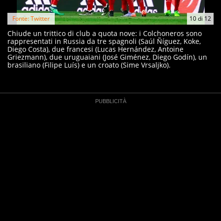
Fonte: Twitter
10
di
12
Chiude un trittico di club a quota nove: i Colchoneros sono
rappresentati in Russia da tre spagnoli (Saúl Ñíguez, Koke,
Diego Costa), due francesi (Lucas Hernández, Antoine
Griezmann), due uruguaiani (José Giménez, Diego Godín), un
brasiliano (Filipe Luís) e un croato (Sime Vrsaljko).