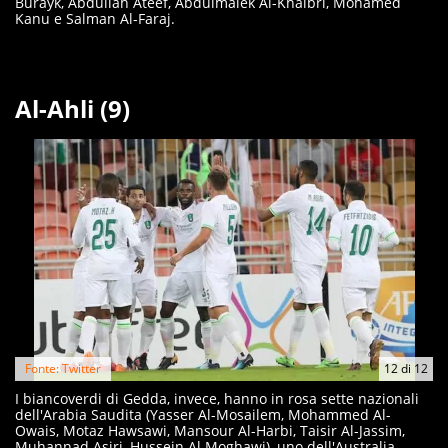
Burayk, Abdullah Ateef, Abdulmalek Al-Khaibri, Mohamed
Kanu e Salman Al-Faraj.
Al-Ahli (9)
Fonte: Twitter
12
di
12
I biancoverdi di Gedda, invece, hanno in rosa sette nazionali
dell'Arabia Saudita (Yasser Al-Mosailem, Mohammed Al-
Owais, Motaz Hawsawi, Mansour Al-Harbi, Taisir Al-Jassim,
Muhannad Asiri, Hussein Al Moghawi), uno dell'Australia