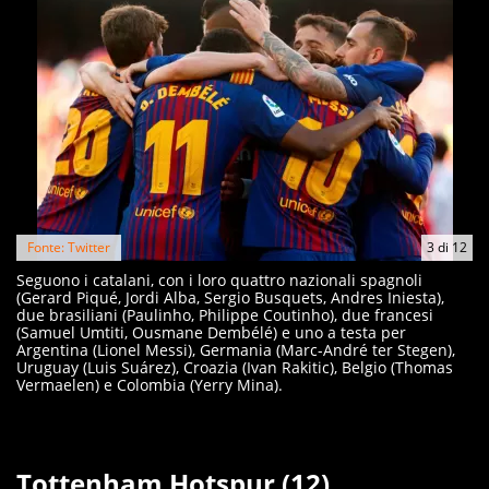
Fonte: Twitter
3
di
12
Seguono i catalani, con i loro quattro nazionali spagnoli
(Gerard Piqué, Jordi Alba, Sergio Busquets, Andres Iniesta),
due brasiliani (Paulinho, Philippe Coutinho), due francesi
(Samuel Umtiti, Ousmane Dembélé) e uno a testa per
Argentina (Lionel Messi), Germania (Marc-André ter Stegen),
Uruguay (Luis Suárez), Croazia (Ivan Rakitic), Belgio (Thomas
Vermaelen) e Colombia (Yerry Mina).
Tottenham Hotspur (12)