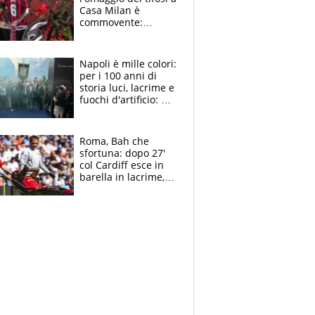
Casa Milan è
commovente:
maglie, bandiere,
sciarpe, lacrime e
bigliettini
Napoli è mille colori:
per i 100 anni di
storia luci, lacrime e
fuochi d'artificio: De
Laurentiis salta al
coro anti-Juve
Roma, Bah che
sfortuna: dopo 27'
col Cardiff esce in
barella in lacrime,
Dybala rigore da
schiaffi, i giallorossi
prendono 3 gol in
45'