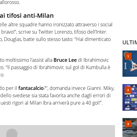
iallorosso.
i tifosi anti-Milan
delle altre squadre hanno ironizzato attraverso i social
ravo!”, scrive su Twitter Lorenzo, tifoso dell’Inter.
 Douglas, batte sullo stesso tasto: “Hai dimenticato
ULTI
uto moltissimo l’assist alla
Bruce Lee
di Ibrahimovic
. “Il passaggio di Ibrahimovic sul gol di Kumbulla è
co.
ido per il
fantacalcio
?”, domanda invece Gianni. Miky,
dello svedese sia stata favorita anche dagli errori di
sti rigori al Milan Ibra arriverà pure a 40 gol!”.