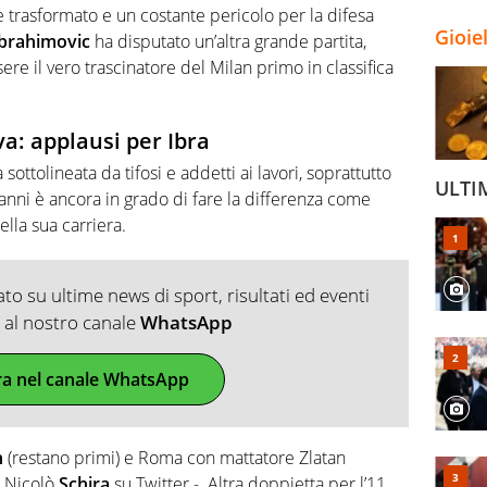
e trasformato e un costante pericolo per la difesa
Gioie
Ibrahimovic
ha disputato un’altra grande partita,
re il vero trascinatore del Milan primo in classifica
a: applausi per Ibra
sottolineata da tifosi e addetti ai lavori, soprattutto
ULTI
 anni è ancora in grado di fare la differenza come
lla sua carriera.
o su ultime news di sport, risultati ed eventi
ti al nostro canale
WhatsApp
ra nel canale WhatsApp
n
(restano primi) e Roma con mattatore Zlatan
o Nicolò
Schira
su Twitter -. Altra doppietta per l’11