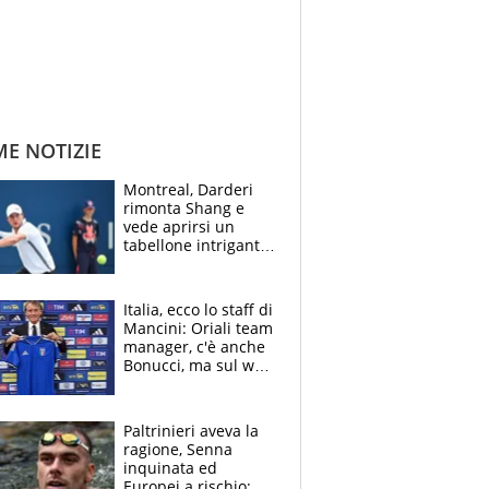
ME NOTIZIE
Montreal, Darderi
rimonta Shang e
vede aprirsi un
tabellone intrigante:
"Penso solo a
Borges, ma sono
felice del mio livello"
Italia, ecco lo staff di
Mancini: Oriali team
manager, c'è anche
Bonucci, ma sul web
infuria la polemica
Paltrinieri aveva la
ragione, Senna
inquinata ed
Europei a rischio: