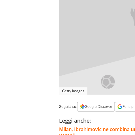
Getty Images
Seguici su:
Google Discover
Fonti pr
Leggi anche:
Milan, Ibrahimovic ne combina un'