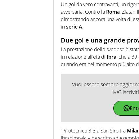
Un gol da vero centravanti, un rigor
avversaria. Contro la
Roma
, Zlatan
dimostrando ancora una volta di esse
in
serie A
.
Due gol e una grande prov
La prestazione dello svedese è stata 
in relazione all’età di
Ibra
, che a 39
quando era nel momento più alto de
Vuoi essere sempre aggiornat
live? Iscrivi
Ent
“Pirotecnico 3-3 a San Siro tra
Mila
Ibrahimovic – ha scritto ad esempi