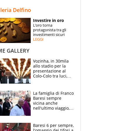
STORIE
lleria Delfino
SPECIALI
Investire in oro
L’oro torna
ESPERTI
protagonista tra gli
investimenti sicuri
LEGGI
CONTATTI
ME GALLERY
Vozinha, in 30mila
allo stadio per la
presentazione al
Colo-Colo tra luci,
spettacolo, elicotteri
e paracadutisti
La famiglia di Franco
Baresi sempre
vicina anche
nell'ultimo viaggio,
la moglie Maura, i
figli e i suoi cari
circondati
Baresi 6 per sempre,
dall'affetto dei tifosi
l'omaggio dei tifosi a