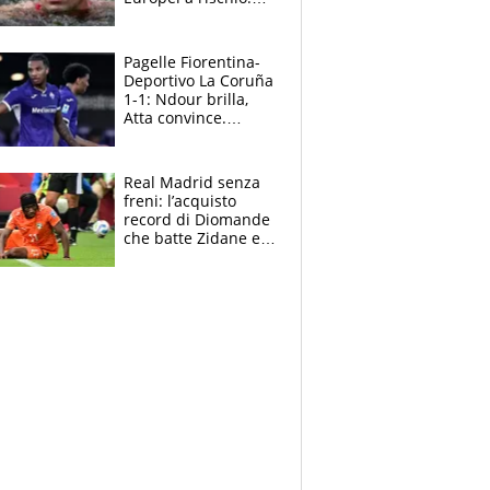
allenamenti fermi,
cosa succede
adesso
Pagelle Fiorentina-
Deportivo La Coruña
1-1: Ndour brilla,
Atta convince.
Pongracic rovina
tutto nel finale
Real Madrid senza
freni: l’acquisto
record di Diomande
che batte Zidane e
Ronaldo. Vinicius
rinnova: le cifre