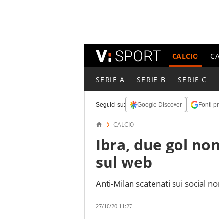
CALCIO
C
SERIE A
SERIE B
SERIE C
Seguici su:
Google Discover
Fonti pr
CALCIO
Ibra, due gol no
sul web
Anti-Milan scatenati sui social 
27/10/20 11:27