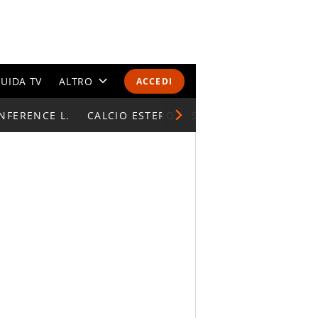
UIDA TV
ALTRO
ACCEDI
NFERENCE L.
CALENDARI E CLASSIFICHE
CALCIO ESTERO
SUPERCOPPA ITALIAN
ALTRI SPORT
MONDIALI 2026
OLIMPIADI
GOSSIP
LIFESTYLE