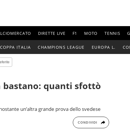
ALCIOMERCATO
DIRETTE LIVE
F1
MOTO
TENNIS
G
COPPA ITALIA
CHAMPIONS LEAGUE
EUROPA L.
CO
eferite
n bastano: quanti sfottò
nonostante un’altra grande prova dello svedese
CONDIVIDI