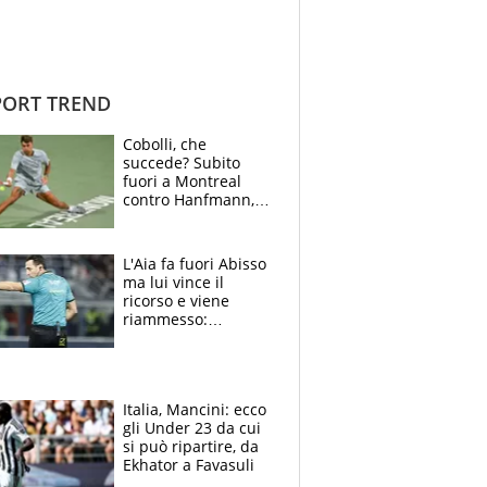
ORT TREND
Cobolli, che
succede? Subito
fuori a Montreal
contro Hanfmann,
per Flavio è tutta
colpa della tosse
L'Aia fa fuori Abisso
ma lui vince il
ricorso e viene
riammesso:
continua momento
nero per gli arbitri
Italia, Mancini: ecco
gli Under 23 da cui
si può ripartire, da
Ekhator a Favasuli