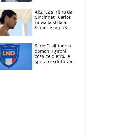
Alcaraz si ritira da
Cincinnati, Carlos
rinvia la sfida a
Sinner e ora US
Open di nuovo a
rischio
Serie D, slittano a
domani i gironi:
cosa c’è dietro, le
speranze di Taranto
e Messina, chi può
essere ripescato