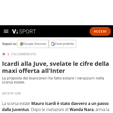
ACCEDI
Seguici su:
Google Discover
Fonti preferite
CALCIOMERCATO
Icardi alla Juve, svelate le cifre della
maxi offerta all'Inter
La proposta dei bianconeri ha fatto esitare i nerazzurri nella
scorsa estate.
20/12/18 12:00
La scorsa estate
Mauro Icardi
è stato davvero a un passo
dalla Juventus
. Dopo le rivelazioni di
Wanda Nara
, arriva la