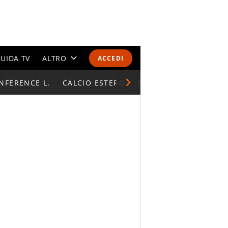
UIDA TV
ALTRO
ACCEDI
NFERENCE L.
CALENDARI E CLASSIFICHE
CALCIO ESTERO
SUPERCOPPA ITALIAN
ALTRI SPORT
MONDIALI 2026
OLIMPIADI
GOSSIP
LIFESTYLE