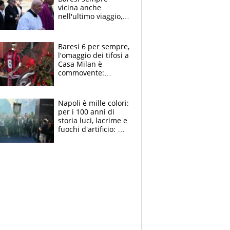
vicina anche
nell'ultimo viaggio,
la moglie Maura, i
figli e i suoi cari
circondati
Baresi 6 per sempre,
dall'affetto dei tifosi
l'omaggio dei tifosi a
Casa Milan è
commovente:
maglie, bandiere,
sciarpe, lacrime e
bigliettini
Napoli è mille colori:
per i 100 anni di
storia luci, lacrime e
fuochi d'artificio: De
Laurentiis salta al
coro anti-Juve