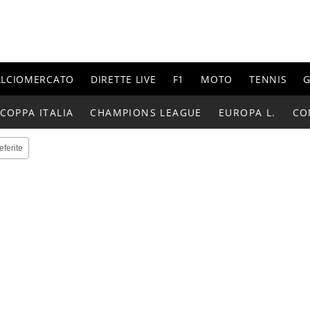
ALCIOMERCATO
DIRETTE LIVE
F1
MOTO
TENNIS
G
COPPA ITALIA
CHAMPIONS LEAGUE
EUROPA L.
CO
eferite