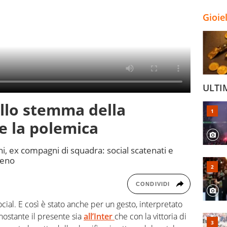
Gioie
ULTI
 allo stemma della
e la polemica
ini, ex compagni di squadra: social scatenati e
leno
CONDIVIDI
cial. E così è stato anche per un gesto, interpretato
onostante il presente sia
all’Inter
che con la vittoria di