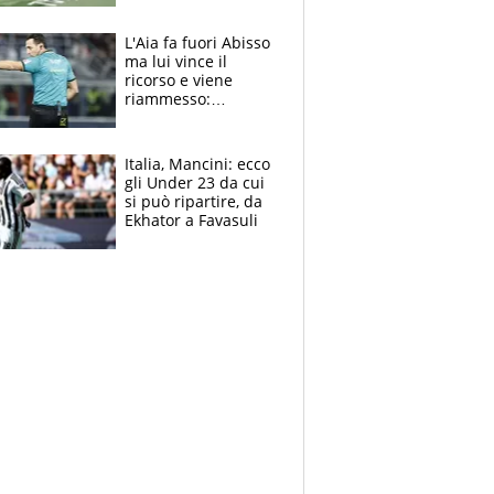
colpa della tosse
L'Aia fa fuori Abisso
ma lui vince il
ricorso e viene
riammesso:
continua momento
nero per gli arbitri
Italia, Mancini: ecco
gli Under 23 da cui
si può ripartire, da
Ekhator a Favasuli