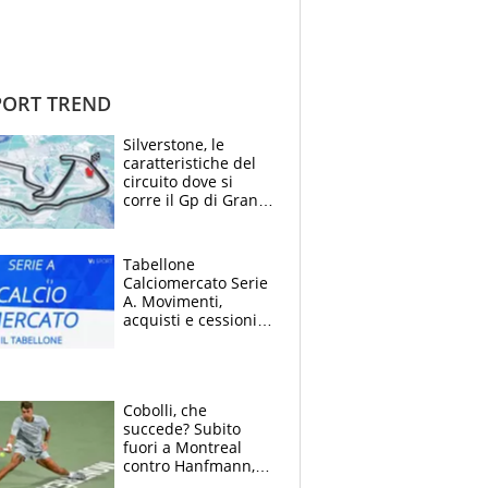
ORT TREND
Silverstone, le
caratteristiche del
circuito dove si
corre il Gp di Gran
Bretagna del
Motomondiale
Tabellone
Calciomercato Serie
A. Movimenti,
acquisti e cessioni:
estate 2026-27
Cobolli, che
succede? Subito
fuori a Montreal
contro Hanfmann,
per Flavio è tutta