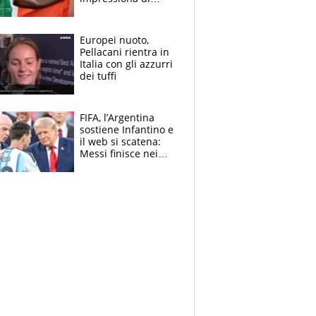
Doualla. Jacobs?
Ecco come è rinato”.
E svela la sorpresa
Europei nuoto,
agli Europei
Pellacani rientra in
Italia con gli azzurri
dei tuffi
FIFA, l’Argentina
sostiene Infantino e
il web si scatena:
Messi finisce nei
meme, la Seleccion
travolta dalle
polemiche