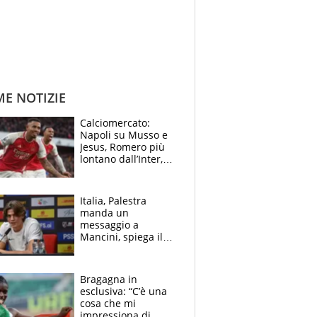
ME NOTIZIE
Calciomercato:
Napoli su Musso e
Jesus, Romero più
lontano dall’Inter,
delirio Mastantuono,
Juve su Trubin. Il
tabellone
Italia, Palestra
manda un
messaggio a
Mancini, spiega il
motivo del no
all’Inter e lancia
l'alleanza con
Bragagna in
Donnarumma
esclusiva: “C’è una
cosa che mi
impressiona di