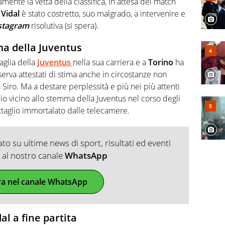
nte la vetta della classifica, in attesa del match
 Vidal
è stato costretto, suo malgrado, a intervenire e
stagram
risolutiva (si spera).
mma della Juventus
aglia della
Juventus
nella sua carriera e a
Torino
ha
iserva attestati di stima anche in circostanze non
 Siro. Ma a destare perplessità e più nei più attenti
cio vicino allo stemma della Juventus nel corso degli
ttaglio immortalato dalle telecamere.
o su ultime news di sport, risultati ed eventi
ti al nostro canale
WhatsApp
ra nel canale WhatsApp
dal a fine partita