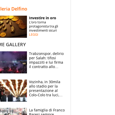
STORIE
lleria Delfino
SPECIALI
Investire in oro
L’oro torna
ESPERTI
protagonista tra gli
investimenti sicuri
LEGGI
CONTATTI
ME GALLERY
Trabzonspor, delirio
per Salah: tifosi
impazziti e lui firma
il contratto allo
stadio
Vozinha, in 30mila
allo stadio per la
presentazione al
Colo-Colo tra luci,
spettacolo, elicotteri
e paracadutisti
La famiglia di Franco
Baresi sempre