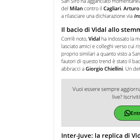
San Siro ha agganciato momentaneame
del
Milan
contro il
Cagliari
.
Arturo
a rilasciare una dichiarazione via
In
Il bacio di Vidal allo ste
Com’è noto,
Vidal
ha indossato la m
lasciato amici e colleghi verso cui r
proprio similari a quanto visto a San
fautori di questo trend è stato il ba
abbracci a
Giorgio Chiellini
. Un de
Vuoi essere sempre aggiornat
live? Iscrivi
Ent
Inter-Juve: la replica di Vi