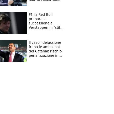
perchè Romero è
sfumato, quale è il
vero obiettivo di
F1, la Red Bull
Marotta
prepara la
successione a
Verstappen in “stile
Antonelli”. Colapinto
derubato, che
attacco all’Italia
Il caso fideiussione
frena le ambizioni
del Catania: rischio
penalizzazione in
classifica, cosa
succede?