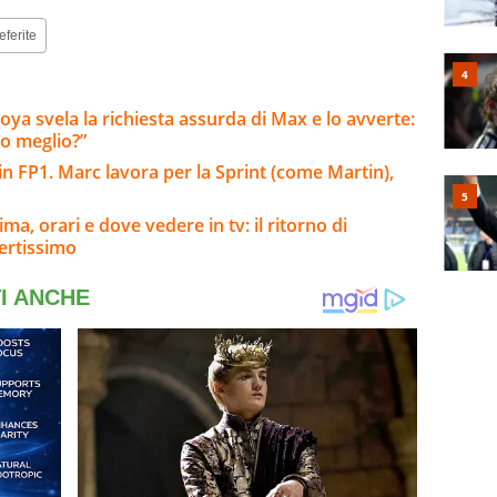
eferite
ya svela la richiesta assurda di Max e lo avverte:
o meglio?”
n FP1. Marc lavora per la Sprint (come Martin),
a, orari e dove vedere in tv: il ritorno di
ertissimo