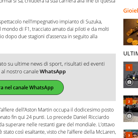
mai si sa, chiuderà la sua carriera alla fine di questa
Gioie
 spettacolo nell’impegnativo impianto di Suzuka,
mondo di F1, tracciato amato dai piloti e da molti
io dopo due stagioni d’assenza in seguito alla
ULTI
o su ultime news di sport, risultati ed eventi
ti al nostro canale
WhatsApp
ra nel canale WhatsApp
’alfiere dell’Aston Martin occupa il dodicesimo posto
ionato fin qui 24 punti. Lo precede Daniel Ricciardo
 da superare nelle restanti gare del mondiale. L’ottavo
stato così esaltante, visto che l’alfiere della McLaren,