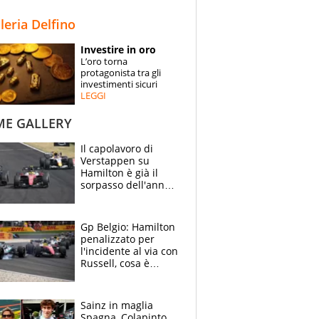
STORIE
lleria Delfino
SPECIALI
Investire in oro
L’oro torna
ESPERTI
protagonista tra gli
investimenti sicuri
LEGGI
CONTATTI
ME GALLERY
Il capolavoro di
Verstappen su
Hamilton è già il
sorpasso dell'anno:
che smacco Lewis,
come Abu Dhabi
2021
Gp Belgio: Hamilton
penalizzato per
l'incidente al via con
Russell, cosa è
successo. Mercedes
out, 5" a Lewis
Sainz in maglia
Spagna, Colapinto