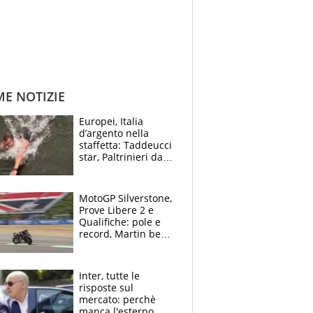
ME NOTIZIE
Europei, Italia
d’argento nella
staffetta: Taddeucci
star, Paltrinieri da
leggenda. Greg
svela la profezia di
Padre Pio
MotoGP Silverstone,
Prove Libere 2 e
Qualifiche: pole e
record, Martin beffa
tutti. Prima fila
Aprilia
Inter, tutte le
risposte sul
mercato: perchè
manca l'esterno,