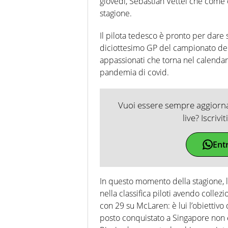
giovedì, Sebastian Vettel che come or
stagione.
Il pilota tedesco è pronto per dare
diciottesimo GP del campionato del 
appassionati che torna nel calendar
pandemia di covid.
Vuoi essere sempre aggiornat
live? Iscrivi
Ent
In questo momento della stagione, l
nella classifica piloti avendo collez
con 29 su McLaren: è lui l’obiettivo
posto conquistato a Singapore non è 