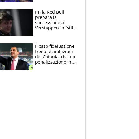
tutto nel finale
F1, la Red Bull
prepara la
successione a
Verstappen in “stile
Antonelli”. Colapinto
derubato, che
attacco all’Italia
Il caso fideiussione
frena le ambizioni
del Catania: rischio
penalizzazione in
classifica, cosa
succede?