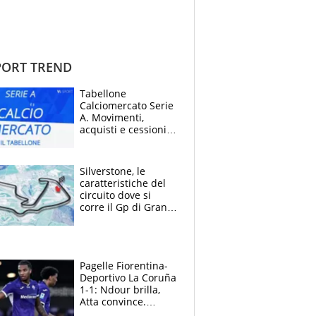
ORT TREND
Tabellone
Calciomercato Serie
A. Movimenti,
acquisti e cessioni:
estate 2026-27
Silverstone, le
caratteristiche del
circuito dove si
corre il Gp di Gran
Bretagna del
Motomondiale
Pagelle Fiorentina-
Deportivo La Coruña
1-1: Ndour brilla,
Atta convince.
Pongracic rovina