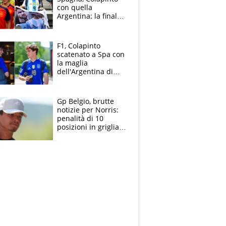
con quella
Argentina: la finale
Mondiale si gioca a
Spa e Alonso non
vede l'ora
F1, Colapinto
scatenato a Spa con
la maglia
dell'Argentina di
Messi punge la
Spagna: "Capiranno
le parolacce"
Gp Belgio, brutte
notizie per Norris:
penalità di 10
posizioni in griglia,
la scelta dolorosa
ma obbligata di
McLaren