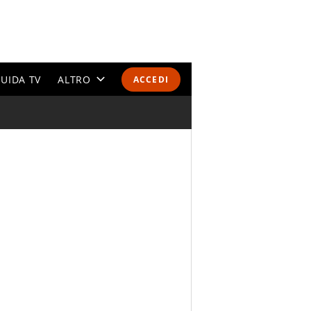
UIDA TV
ALTRO
ACCEDI
CALENDARI E CLASSIFICHE
ALTRI SPORT
MONDIALI 2026
OLIMPIADI
GOSSIP
LIFESTYLE