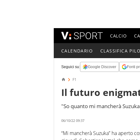
CALCIO
C
CALENDARIO
CLASSIFICA PILO
Seguici su:
Google Discover
Fonti pr
F1
Il futuro enigmat
"So quanto mi mancherà Suzuka
06/10/22 09:37
“Mi mancherà Suzuka” ha aperto cos