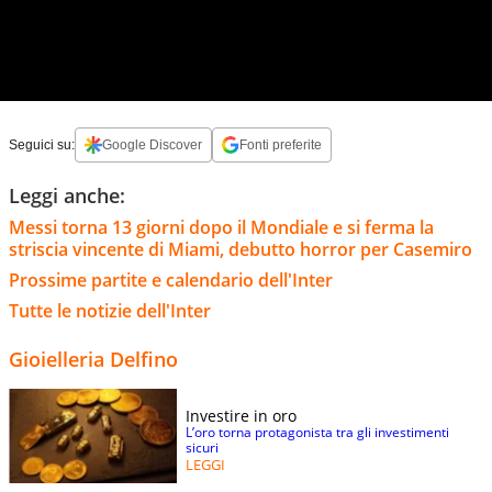
Seguici su:
Google Discover
Fonti preferite
Leggi anche:
Messi torna 13 giorni dopo il Mondiale e si ferma la
striscia vincente di Miami, debutto horror per Casemiro
Prossime partite e calendario dell'Inter
Tutte le notizie dell'Inter
Gioielleria Delfino
Investire in oro
L’oro torna protagonista tra gli investimenti
sicuri
LEGGI