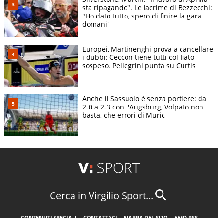
sta ripagando". Le lacrime di Bezzecchi:
"Ho dato tutto, spero di finire la gara
domani"
Europei, Martinenghi prova a cancellare
i dubbi: Ceccon tiene tutti col fiato
sospeso. Pellegrini punta su Curtis
Anche il Sassuolo è senza portiere: da
2-0 a 2-3 con l'Augsburg, Volpato non
basta, che errori di Muric
Cerca in Virgilio Sport...
CONTENUTI SPECIALI
CONTATTACI
MAPPA DEL SITO
FEED RSS