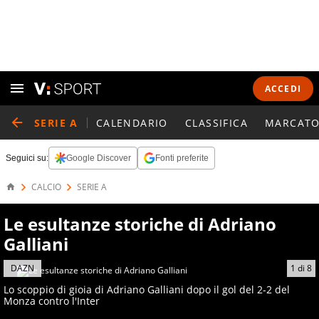
ACCEDI
SERIE A
CALENDARIO
CLASSIFICA
MARCATO
Seguici su:
Google Discover
Fonti preferite
CALCIO
SERIE A
Le esultanze storiche di Adriano
Galliani
DAZN
1
di
8
Lo scoppio di gioia di Adriano Galliani dopo il gol del 2-2 del
Monza contro l'Inter