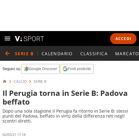
ACCEDI
SERIE B
CALENDARIO
CLASSIFICA
MARCATO
Seguici su:
Google Discover
Fonti preferite
CALCIO
SERIE B
Il Perugia torna in Serie B: Padova
beffato
Dopo una sola stagione il Perugia fa ritorno in Serie B: stessi
punti del Padova, beffato in virtù della differenza reti negli
scontri diretti.
02/05/21 17:18