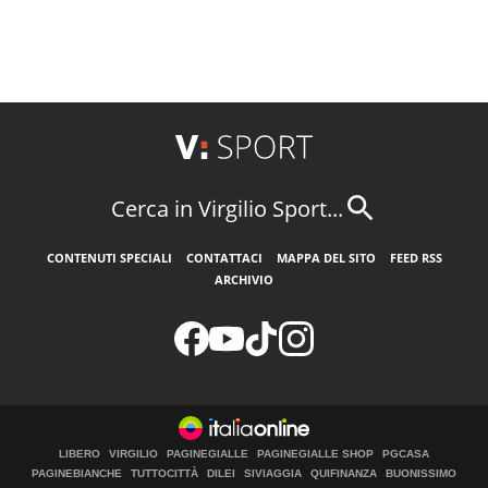
Cerca in Virgilio Sport...
CONTENUTI SPECIALI
CONTATTACI
MAPPA DEL SITO
FEED RSS
ARCHIVIO
LIBERO
VIRGILIO
PAGINEGIALLE
PAGINEGIALLE SHOP
PGCASA
PAGINEBIANCHE
TUTTOCITTÀ
DILEI
SIVIAGGIA
QUIFINANZA
BUONISSIMO